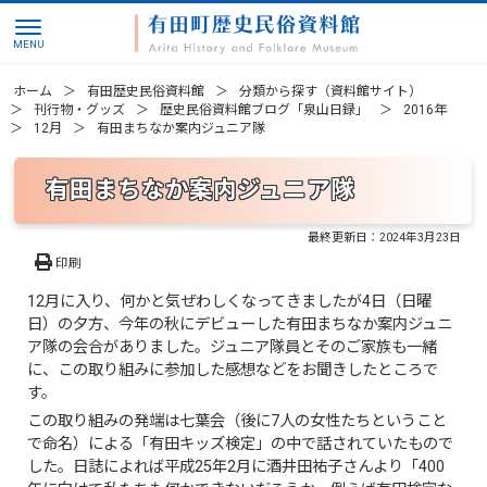
ホーム
有田歴史民俗資料館
分類から探す（資料館サイト）
刊行物・グッズ
歴史民俗資料館ブログ「泉山日録」
2016年
12月
有田まちなか案内ジュニア隊
有田まちなか案内ジュニア隊
最終更新日：
2024年3月23日
印刷
12月に入り、何かと気ぜわしくなってきましたが4日（日曜
日）の夕方、今年の秋にデビューした有田まちなか案内ジュニ
ア隊の会合がありました。ジュニア隊員とそのご家族も一緒
に、この取り組みに参加した感想などをお聞きしたところで
す。
この取り組みの発端は七葉会（後に7人の女性たちということ
で命名）による「有田キッズ検定」の中で話されていたもので
した。日誌によれば平成25年2月に酒井田祐子さんより「400