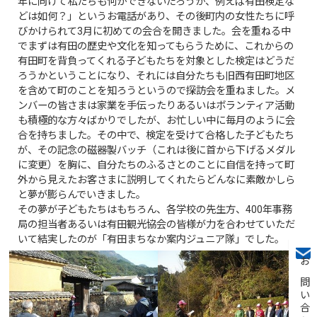
年に向けて私たちも何かできないだろうか、例えば有田検定な
どは如何？」というお電話があり、その後町内の女性たちに呼
びかけられて3月に初めての会合を開きました。会を重ねる中
でまずは有田の歴史や文化を知ってもらうために、これからの
有田町を背負ってくれる子どもたちを対象とした検定はどうだ
ろうかということになり、それには自分たちも旧西有田町地区
を含めて町のことを知ろうというので探訪会を重ねました。メ
ンバーの皆さまは家業を手伝ったりあるいはボランティア活動
も積極的な方々ばかりでしたが、お忙しい中に毎月のように会
合を持ちました。その中で、検定を受けて合格した子どもたち
が、その記念の磁器製バッチ（これは後に首から下げるメダル
に変更）を胸に、自分たちのふるさとのことに自信を持って町
外から見えたお客さまに説明してくれたらどんなに素敵かしら
と夢が膨らんでいきました。
その夢が子どもたちはもちろん、各学校の先生方、400年事務
局の担当者あるいは有田観光協会の皆様が力を合わせていただ
いて結実したのが「有田まちなか案内ジュニア隊」でした。
お問い合わせ