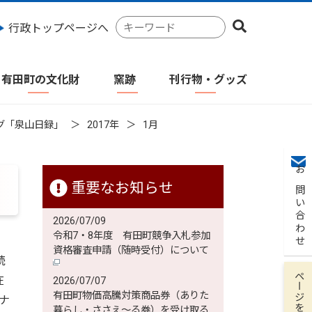
検
行政トップページへ
索
キ
ー
有田町の文化財
窯跡
刊行物・グッズ
ワ
ー
ド
グ「泉山日録」
2017年
1月
お問い合わせ
重要なお知らせ
2026/07/09
令和7・8年度 有田町競争入札参加
資格審査申請（随時受付）について
続
ページを保存
在
2026/07/07
有田町物価高騰対策商品券（ありた
ナ
暮らし・ささえ～る券）を受け取る