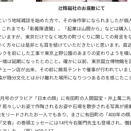
辻精磁社のお座敷にて
という地域雑誌を始めた方で、その後作家になられましたが個
。これまでも「彰義隊遺聞」、「起業は山間から」などは購入
でいますが、東京だけでなく地方の町づくりに関しての発言を
いく方々には是非とも耳を傾けていただきたいと思います。直
ックを前にした工事で東京上野公園のあまりの変わりようを嘆
一端は延期になったとのこと。確かに以前、東京国立博物館を
チェーン店が出来、その前に簡易テントで催事が行われていま
森が随分文化とはかけ離れた場所になりつつあるのを感じたこ
2月号のグラビア「日本の顔」に有田町の人間国宝・井上萬二
？若々しいお姿で作陶されるお姿や石場を散歩される写真が掲
業をリードされたお一人でもあり、まさに有田町の「400年の顔
「文春」の巻頭エッセーには14代今右衛門先生も登場され、僭