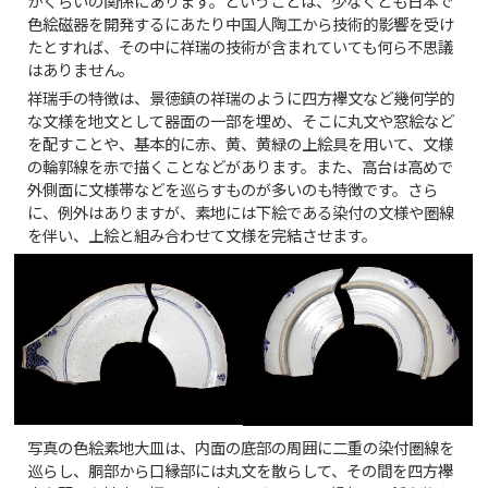
かくらいの関係にあります。ということは、少なくとも日本で
色絵磁器を開発するにあたり中国人陶工から技術的影響を受け
たとすれば、その中に祥瑞の技術が含まれていても何ら不思議
はありません。
祥瑞手の特徴は、景徳鎮の祥瑞のように四方襷文など幾何学的
な文様を地文として器面の一部を埋め、そこに丸文や窓絵など
を配すことや、基本的に赤、黄、黄緑の上絵具を用いて、文様
の輪郭線を赤で描くことなどがあります。また、高台は高めで
外側面に文様帯などを巡らすものが多いのも特徴です。さら
に、例外はありますが、素地には下絵である染付の文様や圏線
を伴い、上絵と組み合わせて文様を完結させます。
写真の色絵素地大皿は、内面の底部の周囲に二重の染付圏線を
巡らし、胴部から口縁部には丸文を散らして、その間を四方襷