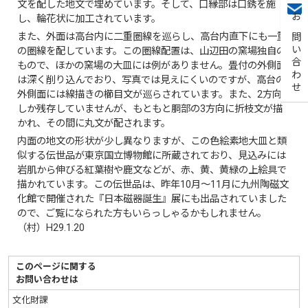
文を配した地文で埋めています。そして、口縁部は口銹を施
し、輪花状に加工されています。
お問い合わせ
また、外面は高台内に二重圏線を巡らし、高台内直下にも一重
の圏線を配しています。この圏線配置は、山辺田の窯場独自の
もので、ほかの窯場の大皿には例がありません。畳付の外側面
は深く削り込んでおり、写真では見えにくいのですが、高台の
外側面には線描きの櫛目文が巡らされています。また、2方向
しか残存していませんが、もともと胴部の3方向に折枝文が描
かれ、その間に丸文が配されます。
内面の地文の形状が少し異なりますが、この色絵素地大皿と類
似する伝世品が東京国立博物館に所蔵されており、見込みには
岩肌から伸びる紅葉樹や鹿文などが、赤、黄、黄緑の上絵具で
描かれています。この伝世品は、昨年10月～11月に九州陶磁文
化館で開催された『日本磁器誕生』展にも出品されていました
ので、ご覧になられた方もいらっしゃるかもしれません。
（村）H29.1.20
このページに関する
お問い合わせは
文化財課