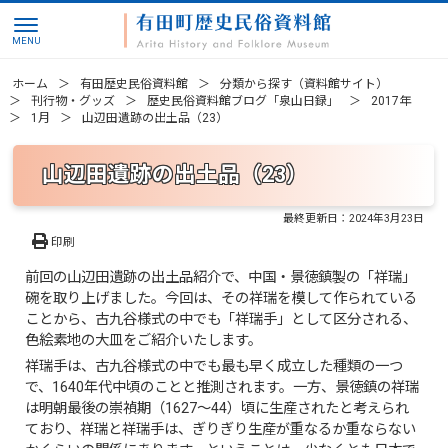
ホーム
有田歴史民俗資料館
分類から探す（資料館サイト）
刊行物・グッズ
歴史民俗資料館ブログ「泉山日録」
2017年
1月
山辺田遺跡の出土品（23）
山辺田遺跡の出土品（23）
最終更新日：
2024年3月23日
印刷
前回の山辺田遺跡の出土品紹介で、中国・景徳鎮製の「祥瑞」
碗を取り上げました。今回は、その祥瑞を模して作られている
ことから、古九谷様式の中でも「祥瑞手」として区分される、
色絵素地の大皿をご紹介いたします。
祥瑞手は、古九谷様式の中でも最も早く成立した種類の一つ
で、1640年代中頃のことと推測されます。一方、景徳鎮の祥瑞
は明朝最後の崇禎期（1627～44）頃に生産されたと考えられ
ており、祥瑞と祥瑞手は、ぎりぎり生産が重なるか重ならない