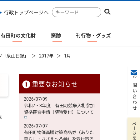
検
行政トップページへ
索
キ
ー
有田町の文化財
窯跡
刊行物・グッズ
ワ
ー
ド
グ「泉山日録」
2017年
1月
お問い合わせ
重要なお知らせ
2026/07/09
令和7・8年度 有田町競争入札参加
資格審査申請（随時受付）について
見
ページを保存
1
2026/07/07
有田町物価高騰対策商品券（ありた
と
暮らし・ささえ～る券）を受け取る