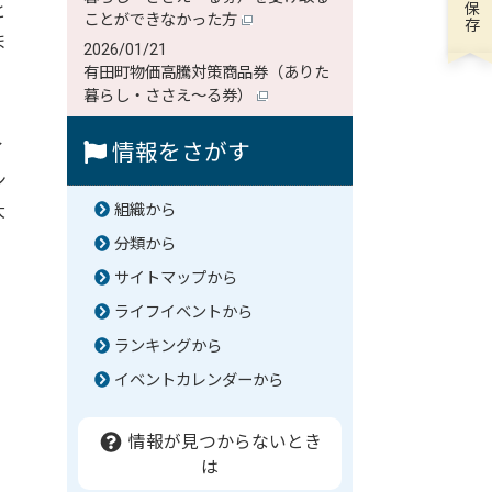
と
ことができなかった方
ま
2026/01/21
有田町物価高騰対策商品券（ありた
暮らし・ささえ～る券）
イ
情報をさがす
ン
大
組織から
。
分類から
サイトマップから
ライフイベントから
ランキングから
イベントカレンダーから
情報が見つからないとき
は