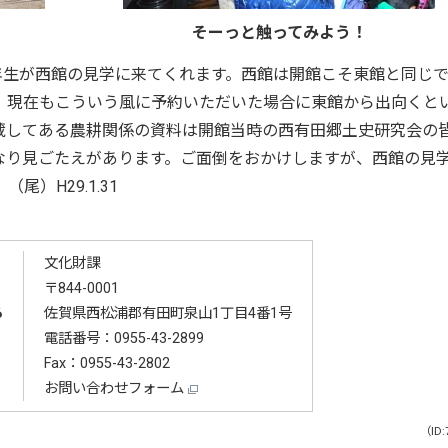
そーっと触ってみよう！
年生が西館の見学に来てくれます。西館は開館こそ東館と同じ
、現在もこういう風に予約いただいた場合に東館から出向くと
蔵してある農耕関係の資料は開館当時の西有田郷土史研究会の
なり見ごたえがあります。ご面倒をおかけしますが、西館の見
）H29.1.31
文化財課
〒844-0001
る
佐賀県西松浦郡有田町泉山1丁目4番1号
電話番号：
0955-43-2899
Fax：0955-43-2802
お問い合わせフォーム
（ID: