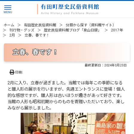
ホーム
有田歴史民俗資料館
分類から探す（資料館サイト）
刊行物・グッズ
歴史民俗資料館ブログ「泉山日録」
2017年
2月
立春、春です！
立春、春です！
最終更新日：
2024年3月23日
印刷
2月に入り、立春が過ぎました。当館では毎年この季節になる
と雛人形の展示を行いますが、先週エントランスに登場！個人
的な感想ですが、雛人形は古いほうが趣きがあって好きです。
当館の人形も昭和初期からのものを寄贈いただいており、楽し
みながら展示しました。