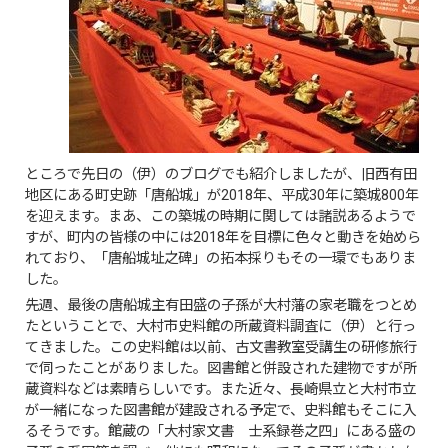
ところで先日の（伊）のブログでも紹介しましたが、旧西有田
地区にある町史跡「唐船城」が2018年、平成30年に築城800年
を迎えます。まあ、この築城の時期に関しては諸説あるようで
すが、町内の皆様の中には2018年を目標に色々と動きを始めら
れており、「唐船城址之碑」の拓本採りもその一環でもありま
した。
先週、最後の唐船城主有田盛の子孫が大村藩の家老職をつとめ
たということで、大村市史料館の所蔵資料調査に（伊）と行っ
てきました。この史料館は以前、古文書教室受講生の研修旅行
で伺ったことがありました。図書館と併設された建物ですが所
蔵資料などは素晴らしいです。また近々、長崎県立と大村市立
が一緒になった図書館が建設される予定で、史料館もそこに入
るそうです。館蔵の「大村家文書 士系録巻之四」にある盛の