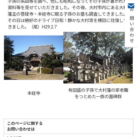
子孫の系図等を調べ、他にも昭和になってその子孫が書かれた
資料等を見せていただきました。その後、大村市内にある大村
お問い合わせ
藩主の菩提寺・本経寺に眠る子孫のお墓も調査してきました。
その日は絶好のドライブ日和！静かな大村湾を横目に往復して
きました。（尾）H29.2.7
有田盛の子孫で大村藩の家老職
本経寺
をつとめた一族の墓碑群
このページに関する
お問い合わせは