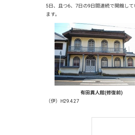
5日、且つ6、7日の9日間連続で開館し
ます。
有田異人館(修復前)
（伊）H29.4.27