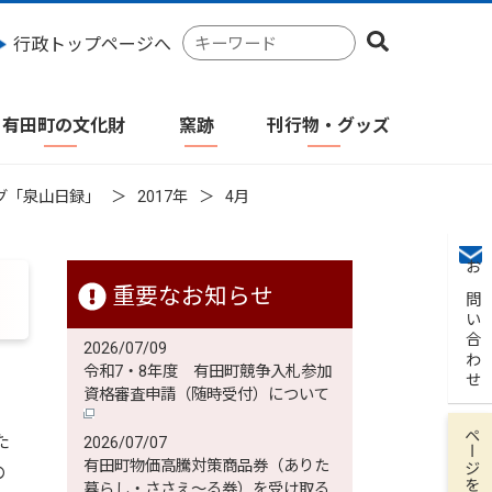
検
行政トップページへ
索
キ
ー
有田町の文化財
窯跡
刊行物・グッズ
ワ
ー
ド
グ「泉山日録」
2017年
4月
お問い合わせ
重要なお知らせ
2026/07/09
令和7・8年度 有田町競争入札参加
資格審査申請（随時受付）について
ページを保存
た
2026/07/07
有田町物価高騰対策商品券（ありた
の
暮らし・ささえ～る券）を受け取る