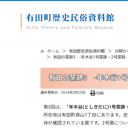
ホーム
有田歴史民俗資料館
分類か
有田の窯跡3 -年木谷1号窯跡・2号窯跡-
有田の窯跡3 -年木谷1号
最終更新日：
2024年3月23日
印刷
第3回は、「
年木谷(としきだに)1号窯跡
所在地は有田町泉山1丁目にあります。史
体が確認されている窯です。2号窯につ