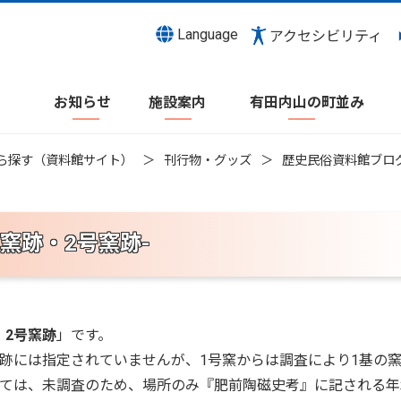
Language
アクセシビリティ
お知らせ
施設案内
有田内山の町並み
ら探す（資料館サイト）
刊行物・グッズ
歴史民俗資料館ブロ
窯跡・2号窯跡-
・2号窯跡
」です。
跡には指定されていませんが、1号窯からは調査により1基の
いては、未調査のため、場所のみ『肥前陶磁史考』に記される年