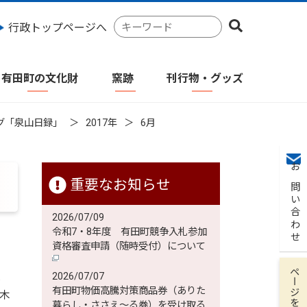
検
行政トップページへ
索
キ
ー
有田町の文化財
窯跡
刊行物・グッズ
ワ
ー
ド
グ「泉山日録」
2017年
6月
お問い合わせ
重要なお知らせ
2026/07/09
令和7・8年度 有田町競争入札参加
資格審査申請（随時受付）について
ページを保存
窯
2026/07/07
有田町物価高騰対策商品券（ありた
木
暮らし・ささえ～る券）を受け取る