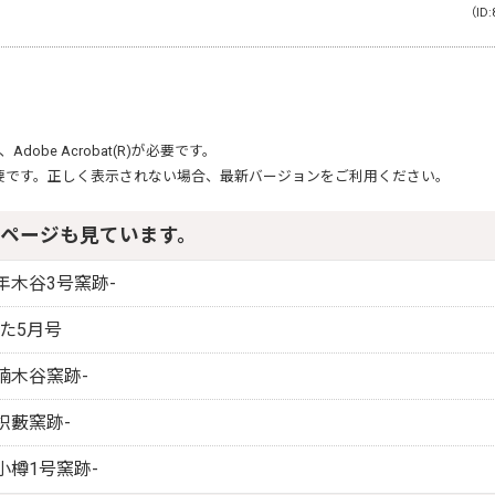
（ID:
、
Adobe Acrobat(R)
が必要です。
要です。正しく表示されない場合、最新バージョンをご利用ください。
ページも見ています。
年木谷3号窯跡-
りた5月号
楠木谷窯跡-
枳藪窯跡-
小樽1号窯跡-