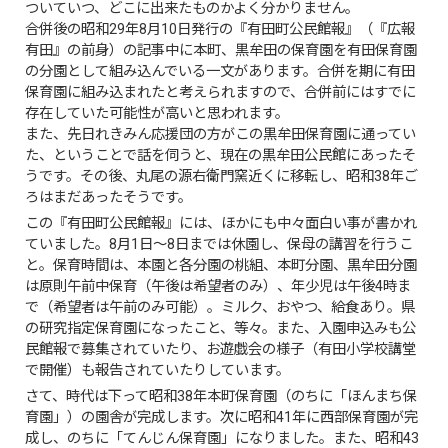
ついていつ、どこに出来たものかよく分かりません。
合併後の昭和29年8月10日発行の『有田町公民館報』（『広報
有田』の前身）の記事中に本町、黒牟田の保育園を有田保育園
の分園として組み込んでいる一文があります。合併を期に有田
保育園に組み込まれたと考えられますので、合併前にはすでに
存在していた可能性が高いと思われます。
また、先日れきみん応援団の方がこの黒牟田保育園に通ってい
た、ということで話を伺うと、現在の黒牟田公民館にあったそ
うです。その後、丸尾の源右衛門窯近くに移転し、昭和38年ご
ろはまだあったそうです。
この『有田町公民館報』には、ほかにも中々面白い事が書かれ
ていました。8月1日～8日までは休園し、保母の講習を行うこ
と。保育時間は、本園と各分園の桃組、本町分園、黒牟田分園
は原則午前中保育（午後は希望者のみ）、年少児は午後4時ま
で（希望者は午前のみ可能）。ミルク、おやつ、給食あり。県
の研究指定保育園になったこと、等々。また、入園申込みも公
民館報で募集されていたり、お遊戯会の様子（有田小学校講堂
で開催）も報告されていたりしています。
さて、時代は下って昭和38年本町保育園（のちに「ほんまち保
育園」）の園舎が完成します。次に昭和41年に西部保育園が完
成し、のちに「てんじん保育園」になりました。また、昭和43