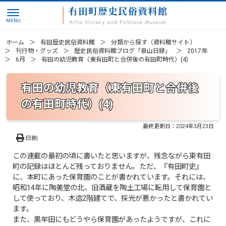
ホーム
有田歴史民俗資料館
分類から探す（資料館サイト）
刊行物・グッズ
歴史民俗資料館ブログ「泉山日録」
2017年
6月
有田の幼児教育（東有田町と合併後の有田町時代）(4)
有田の幼児教育（東有田町と合併後
の有田町時代）(4)
最終更新日：
2024年3月23日
印刷
この連載の最初の頃に書いたと思いますが、残念ながら東有田
町の記録はほとんど残っておりません。ただ、『有田町史』
に、本町にあった保育園のことが書かれています。それには、
昭和14年に陶美堂の北、旧酒蔵を陶土工場に転用して保育園と
して使っており、木造2階建てで、採光が悪かったと書かれてい
ます。
また、黒牟田にもどうやら保育園があったようですが、これに