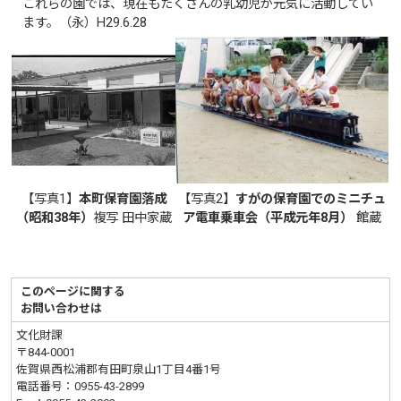
これらの園では、現在もたくさんの乳幼児が元気に活動してい
ます。（永）H29.6.28
【写真1】
本町保育園落成
【写真2】
すがの保育園でのミニチュ
（昭和38年）
複写 田中家蔵
ア電車乗車会（平成元年8月）
館蔵
このページに関する
お問い合わせは
文化財課
〒844-0001
佐賀県西松浦郡有田町泉山1丁目4番1号
電話番号：
0955-43-2899