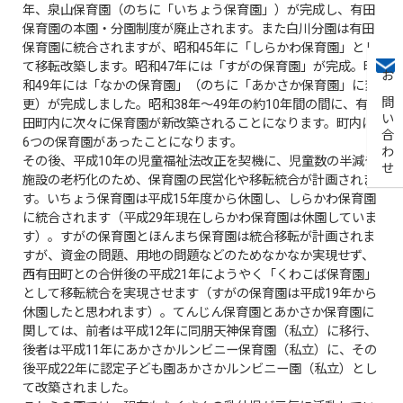
年、泉山保育園（のちに「いちょう保育園」）が完成し、有田
保育園の本園・分園制度が廃止されます。また白川分園は有田
保育園に統合されますが、昭和45年に「しらかわ保育園」とし
て移転改築します。昭和47年には「すがの保育園」が完成。昭
和49年には「なかの保育園」（のちに「あかさか保育園」に変
お問い合わせ
更）が完成しました。昭和38年～49年の約10年間の間に、有
田町内に次々に保育園が新改築されることになります。町内に
6つの保育園があったことになります。
その後、平成10年の児童福祉法改正を契機に、児童数の半減や
施設の老朽化のため、保育園の民営化や移転統合が計画されま
す。いちょう保育園は平成15年度から休園し、しらかわ保育園
に統合されます（平成29年現在しらかわ保育園は休園していま
す）。すがの保育園とほんまち保育園は統合移転が計画されま
すが、資金の問題、用地の問題などのためなかなか実現せず、
西有田町との合併後の平成21年にようやく「くわこば保育園」
として移転統合を実現させます（すがの保育園は平成19年から
休園したと思われます）。てんじん保育園とあかさか保育園に
関しては、前者は平成12年に同朋天神保育園（私立）に移行、
後者は平成11年にあかさかルンビニー保育園（私立）に、その
後平成22年に認定子ども園あかさかルンビニー園（私立）とし
て改築されました。