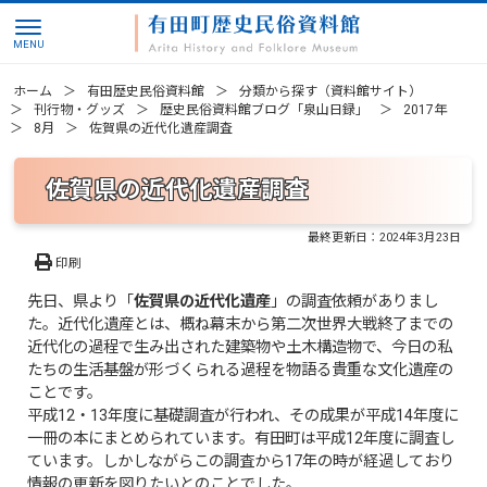
ホーム
有田歴史民俗資料館
分類から探す（資料館サイト）
刊行物・グッズ
歴史民俗資料館ブログ「泉山日録」
2017年
8月
佐賀県の近代化遺産調査
佐賀県の近代化遺産調査
最終更新日：
2024年3月23日
印刷
先日、県より「
佐賀県の近代化遺産
」の調査依頼がありまし
た。近代化遺産とは、概ね幕末から第二次世界大戦終了までの
近代化の過程で生み出された建築物や土木構造物で、今日の私
たちの生活基盤が形づくられる過程を物語る貴重な文化遺産の
ことです。
平成12・13年度に基礎調査が行われ、その成果が平成14年度に
一冊の本にまとめられています。有田町は平成12年度に調査し
ています。しかしながらこの調査から17年の時が経過しており
情報の更新を図りたいとのことでした。