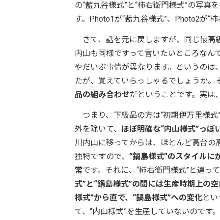
の“藍九谷様式”と“柿右衛門様式”の写
す。Photo1が“藍九谷様式”、Photo
さて、話を元に戻しますが、同じ最高級
内山も同様ですって言いたいところなん
やだいぶ事情が異なります。というのは
たが、覚えていらっしゃるでしょうか。
品の組み合わせ
だということです。実は
つまり、下級品の方は“初期伊万里様式
外を除いて、
ほぼ明確な“内山様式”っぽ
川内山に移ってからは、ほとんど高台の
独特ですので、
“鍋島様式”のスタイルに
常
です。それに、“柿右衛門様式”と違っ
式”と“鍋島様式”の間には生産時期上の
様式”から直で、“鍋島様式”への変化
とい
て、“内山様式”を生産していないのです