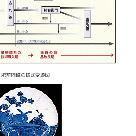
肥前陶磁の様式変遷図