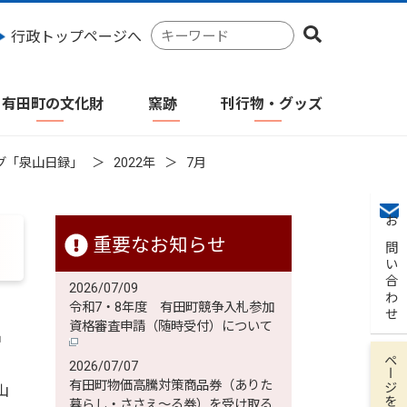
検
行政トップページへ
索
キ
ー
有田町の文化財
窯跡
刊行物・グッズ
ワ
ー
ド
グ「泉山日録」
2022年
7月
お問い合わせ
重要なお知らせ
2026/07/09
令和7・8年度 有田町競争入札参加
資格審査申請（随時受付）について
中
ページを保存
2026/07/07
有田町物価高騰対策商品券（ありた
山
暮らし・ささえ～る券）を受け取る