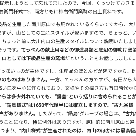
真を提示しようとして忘れてましたので、今回、くっつけておきま
2が“柿右衛門様式”で、両方ともに柿右衛門窯跡の出土資料です。
品を生産した南川原山でも焼かれているくらいですから、大
ですが、山としての生産スタイルが違いますので、ちょっと、
、ちょっと前に大川内山の生産スタイルについて説明いたしま
そうです。
てっぺんの献上用などの御道具類と底辺の御助け窯
、
山としては下級品生産の窯場
だということもお話ししました
”っぽいものが主体ですし、生産品のほとんどが碗ですから、
いのものはありません。
一方、てっぺんの方ですが、有田から
高い皿を中心に作られており、文様やその描き方も有田時代か
からは多少外れていても、“鍋島”という括りに含められること
て、
“鍋島様式”は1650年代後半には確立しますので、“古九谷様
空白がありません。
したがって、“鍋島”グループの場合は、
“古九
うことになり、稀に例外はありますが、原則的に南川原山と違
。つまり、
“内山様式”が生産されたのは、内山のほかには最高級