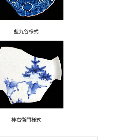
藍九谷様式
柿右衛門様式