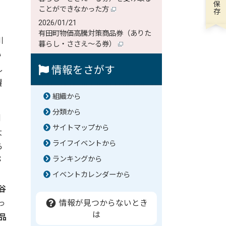
ことができなかった方
2026/01/21
有田町物価高騰対策商品券（ありた
川
暮らし・ささえ～る券）
い
し
情報をさがす
製
。
組織から
分類から
例
サイトマップから
大
ライフイベントから
ら
ランキングから
が
イベントカレンダーから
谷
っ
情報が見つからないとき
は
品