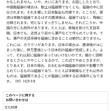
かもしれません。いや、大いにあります。お話ししたとおり、
中国風磁器の場合は、胎土は磁器質でなくとも、磁器の中に区
分されます。それを模した日本製品も同様です。ところが、源
流は李朝の磁器であるはずの唐津焼は、磁器ではなく、陶器に
分類されます。何となくすっきりしません。それどころか、中
国の方にも例外があります。たとえば、鉄釉を掛けた天目茶
碗。日本でも、近世より前から瀬戸などで作られています。で
も、瀬戸の天目茶碗を磁器に含めることは絶対にありません。
これには、カラクリがあります。日本の場合は、唐津焼がはじ
まった後に、伊万里焼という日本初の磁器が完成しました。よ
って、それ以前に磁器があってはいけないのです。細かく説明
するとさらにややこしくなるので、この辺でやめときますが、
とりあえず、日本の場合、おおむね中国磁器の技術や影響で作
られているものは磁器であり、たとえば李朝風などそれ以外の
ものは、磁器質であることが磁器に分類する必須条件になりま
す。（村）H29.9.8
このページに関する
お問い合わせは
文化財課