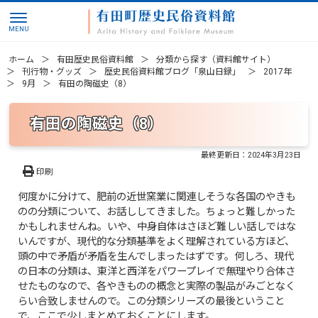
ホーム
有田歴史民俗資料館
分類から探す（資料館サイト）
刊行物・グッズ
歴史民俗資料館ブログ「泉山日録」
2017年
9月
有田の陶磁史（8）
有田の陶磁史（8）
最終更新日：
2024年3月23日
印刷
何度かに分けて、肥前の近世窯業に関連しそうな各国のやきも
のの分類について、お話ししてきました。ちょっと難しかった
かもしれませんね。いや、中身自体はさほど難しい話しではな
いんですが、現代的な分類基準をよく理解されている方ほど、
頭の中で矛盾が矛盾を生んでしまったはずです。何しろ、現代
の日本の分類は、東洋と西洋をパワープレイで無理やり合体さ
せたものなので、各やきものの概念と実際の製品がみごとなく
らい合致しませんので。この分類シリーズの最後ということ
で、ここで少しまとめておくことにします。