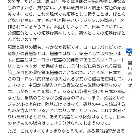
のです。たとえば、唐津焼。多くは李朝の白磁の技術に連なる
ものですから、質的には、大半は硬質だけど胎土が有色の炻器
質です。ただ、これを現代でも炻器として扱うことは、ほとん
どないと思います。もともと陶器というジャンルの製品として
作られているからです。お話ししたように、日本においては、
分類区分としての炻器は実在しても、実体としての炻器はほと
んどないのです。
炻器と磁器の間も、なかなか複雑です。ヨーロッパなどでは、
龍泉系の青磁などは、磁器ではなく、炻器として取り扱いま
お問い合わせ
す。磁器とはヨーロッパ磁器の開発者であるヨハン・フリード
リッヒ・ベトガーが完成させた、染付などに象徴される硬質で
胎土が白色の景徳鎮風磁器のことなので。ところが、日本では
このヨーロッパ的概念が導入される以前から磁器を使用してい
ますので、中国から輸入される青磁なども磁器の仲間なので
す。しかも、それを模した、あるいは影響を受けた日本の青磁
なども、当然のことながら磁器なのです。つまり、炻器という
ジャンルの場合は、陶器だけではなく、磁器の中にも該当する
ものが含まれていることになります。というか、これでお分か
りいただけるとおり、あえて炻器という区分はなくとも、日本
のやきものの場合はすっきり分けられてしまうのです。
ただ、これですべてすっきりかと言えば、ある意味語弊がある