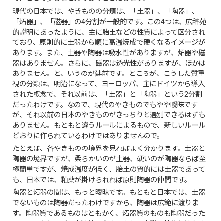
現代の日本では、やきものの分類は、「土器」、「陶器」、
「炻器」、「磁器」の4分割が一般的です。この4つは、広辞苑
的説明にあったように、主に胎土などの性質によって区分され
ており、原則的に土器から順に高温焼成で硬くなるイメージが
あります。また、土器や陶器は吸水性がありますが、炻器や磁
器はありません。さらに、磁器は透光性がありますが、ほかは
ありません。と、いうのが建前です。ところが、こうした質重
視の分類は、明治になって、ヨーロッパ、主にドイツから導入
された概念で、それ以前は、「土器」と「陶器」という2分割
だったわけです。なので、現代のやきものでもやや曖昧です
が、それ以前の日本のやきものがきっちりと選別できるはずも
ありません。もともと違うルールによるもので、新しいルール
どおりに作られているわけではありませんので。
たとえば、各やきものの境界を見ればよく分かります。土器と
陶器の境界ですが、柔らかいのが土器、硬いのが陶器ならば至
極簡単ですが、焼成温度が低く、胎土の質的には土器であって
も、日本では、釉薬が掛けられれば原則陶器の仲間です。
陶器と炻器の間は、もっと曖昧です。もともと日本では、土器
でないものは陶器だったわけですから、陶器は広範に渡りま
す。陶器質であるものはともかく、炻器質のものも陶器だった