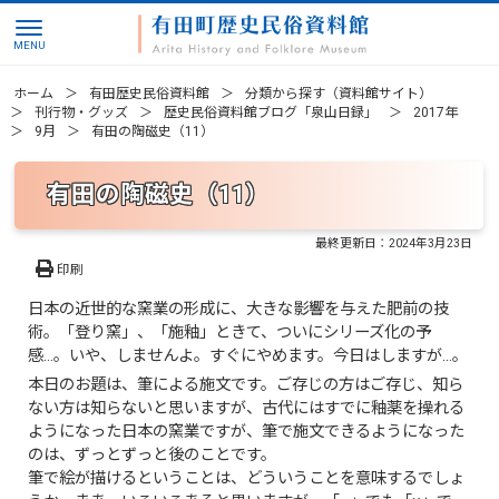
ホーム
有田歴史民俗資料館
分類から探す（資料館サイト）
刊行物・グッズ
歴史民俗資料館ブログ「泉山日録」
2017年
9月
有田の陶磁史（11）
有田の陶磁史（11）
最終更新日：
2024年3月23日
印刷
日本の近世的な窯業の形成に、大きな影響を与えた肥前の技
術。「登り窯」、「施釉」ときて、ついにシリーズ化の予
感…。いや、しませんよ。すぐにやめます。今日はしますが…。
本日のお題は、筆による施文です。ご存じの方はご存じ、知ら
ない方は知らないと思いますが、古代にはすでに釉薬を操れる
ようになった日本の窯業ですが、筆で施文できるようになった
のは、ずっとずっと後のことです。
筆で絵が描けるということは、どういうことを意味するでしょ