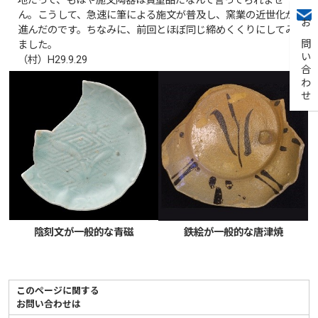
地だって、もはや施文陶器は貴重品だなんて言ってられませ
ん。こうして、急速に筆による施文が普及し、窯業の近世化が
進んだのです。ちなみに、前回とほぼ同じ締めくくりにしてみ
お問い合わせ
ました。
（村）H29.9.29
陰刻文が一般的な青磁
鉄絵が一般的な唐津焼
このページに関する
お問い合わせは