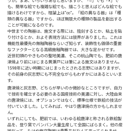
うか。まあ、いろいろあると思いますが、「○」でも「×」で
も、簡単な絵でも複雑な絵でも、描こうと思えばどんな絵でも
描けるわけですから、理論上は“∞”。「絵の異なる器」は「種
類の異なる器」ですから、ほぼ無限大の種類の製品を創出する
ことが可能になるのです。
中世までの陶器は、施文する際には、陰刻するとか、粘土を貼
り付けるとか、およそ表現方法には限界がありました。これは
機能性最優先の無釉陶器ならいざ知らず、装飾性も価値の重要
なファクターとなる高級施釉陶器では、大きな足かせです。
近世初頭のやきものの聖地美濃、そこの桃山陶でも、肥前の唐
津焼より前にはじまる黄瀬戸には筆による施文はありません。
1598年に近い時期にはじまったとされる志野にはありますが、
その前身の灰志野にも不完全ながらもわずかにはあるといいま
す。
唐津焼と灰志野、どちらが早いのか微妙なところですが、自力
で技術を確立する必要のある国産技術の美濃に対し、大陸由来
の唐津焼には、オプションではなく、標準仕様で鉄絵の技法が
付いていました。してみれば、やはり唐津焼の方かもしれませ
ん。
いずれにしても、肥前では、いわゆる絵唐津と称される鉄絵製
品を、登り窯でバンバン大量生産して全国にばらまく。他の産