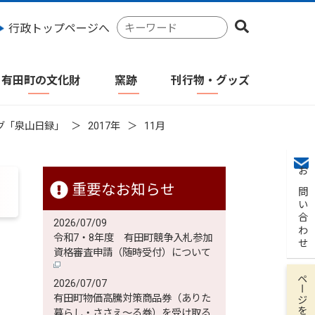
検
行政トップページへ
索
キ
ー
有田町の文化財
窯跡
刊行物・グッズ
ワ
ー
ド
グ「泉山日録」
2017年
11月
お問い合わせ
重要なお知らせ
2026/07/09
令和7・8年度 有田町競争入札参加
資格審査申請（随時受付）について
ページを保存
2026/07/07
有田町物価高騰対策商品券（ありた
暮らし・ささえ～る券）を受け取る