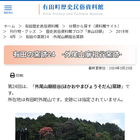
ホーム
有田歴史民俗資料館
分類から探す（資料館サイト）
刊行物・グッズ
歴史民俗資料館ブログ「泉山日録」
2018年
4月
有田の窯跡24 -外尾山廟祖谷窯跡-
有田の窯跡24 -外尾山廟祖谷窯跡-
最終更新日：
2024年3月23日
印刷
第24回は、「
外尾山廟祖谷(ほかおやまびょうそだん)窯跡
」で
す。
所在地は有田町外尾山です。史跡には指定されていません。