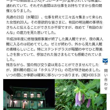
ーダーの柴田澄江さん(デコレーター)が主宰されている教室に
通われていて、それぞれ昼間はお仕事をお持ちですから夜の開
催となりました。
先週の23日（水曜日）、仕事を終えて三々五々集まって来られ
た女性約20人。その意欲的な皆さまに、有田の明治期の事柄を
きちんと伝えることができたか不安ですが、改めて「有田のお
んな」の底力を見た思いでした。
平成28年度に修理復原事業が終了した異人館ですが、夜の異人
館に入るのは初めてでした。ゼミが終わり、外から見た異人館
の素晴らしいこと。特にステンドグラスが暗闇の中でひと際美
しさを放っていて、参加された皆さまもとても感動されていま
した。
残念ながら、蛍の飛び交う姿は見ることができませんでした
お問い合わせ
が、資料館の庭には「ホタルブクロ」の花が咲き始めました。
いつの間にか季節は確実に移ろいつつあります。(尾)H30.5.28