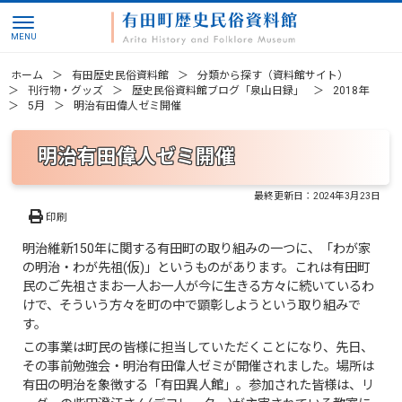
ホーム
有田歴史民俗資料館
分類から探す（資料館サイト）
刊行物・グッズ
歴史民俗資料館ブログ「泉山日録」
2018年
5月
明治有田偉人ゼミ開催
明治有田偉人ゼミ開催
最終更新日：
2024年3月23日
印刷
明治維新150年に関する有田町の取り組みの一つに、「わが家
の明治・わが先祖(仮)」というものがあります。これは有田町
民のご先祖さまお一人お一人が今に生きる方々に続いているわ
けで、そういう方々を町の中で顕彰しようという取り組みで
す。
この事業は町民の皆様に担当していただくことになり、先日、
その事前勉強会・明治有田偉人ゼミが開催されました。場所は
有田の明治を象徴する「有田異人館」。参加された皆様は、リ