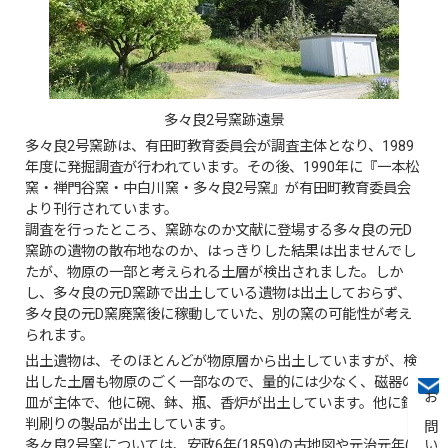
多々良2号窯跡遠景
多々良2号窯跡は、有田町教育委員会が調査主体となり、1989
年度に発掘調査が行われています。その後、1990年に『一本松
窯・禅門谷窯・中白川窯・多々良2号窯』が有田町教育委員会
より刊行されています。
調査を行ったところ、窯跡なのか文献に登場する多々良の元D
窯跡の遺物の散布地なのか、はっきりした結果は出ませんでし
たが、物原の一部と考えられる土層が検出されました。しか
し、多々良の元D窯跡で出土している遺物は出土しておらず、
多々良の元D窯廃窯後に稼動していた、別の窯の可能性が考え
られます。
出土遺物は、そのほとんどが物原層から出土していますが、検
出した土層も物原のごく一部なので、量的には少なく、磁器の
皿が主体で、他に碗、鉢、瓶、香炉が出土しています。他に銅
判刷りの製品が出土しています。
多々良2号窯については、安政6年(1859)の古地図や元治元年(1