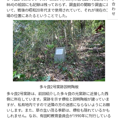
お問い合わせ
864)の絵図にも記録は残っておらず、調査前の聞取り調査にお
いて、戦後の昭和20年代まで使用されていて、それが現在の工
場の位置にあたるということでした。
多々良2号窯跡説明陶板
多々良2号窯跡は、前回紹介した多々良の元窯跡に近接した西
側に所在しています。窯跡を示す標柱と説明陶板が建っていま
すが、私有地内ですので近隣の方の迷惑にならないようにお願
いします。また、草の生い茂る季節は、標柱も隠れているかも
しれません。なお、有田町教育委員会が1990年に刊行している