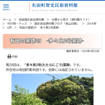
ホーム
有田歴史民俗資料館
分類から探す（資料館サイト）
刊行物・グッズ
歴史民俗資料館ブログ「泉山日録」
2018年
6月
有田の窯跡29 -多々良2号窯跡-
有田の窯跡29 -多々良2号窯跡-
最終更新日：
2024年3月23日
印刷
第29回は、「
多々良2号(たたらにごう)窯跡
」です。
所在地は有田町黒牟田です。史跡には指定されていません。