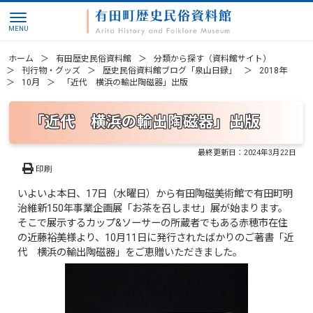
ホーム
有田歴史民俗資料館
分類から探す（資料館サイト）
刊行物・グッズ
歴史民俗資料館ブログ「泉山日録」
2018年
10月
「近代 横浜の輸出陶磁器」出版
「近代 横浜の輸出陶磁器」出版
最終更新日：
2024年3月22日
印刷
いよいよ本日、17日（水曜日）から有田陶磁美術館で有田町明
治維新150年事業企画展「お茶を召しませ」展が始まります。
そこで展示するカップ&ソーサーの所蔵者でもある赤穂市在住
の近藤裕美様より、10月11日に発行されたばかりのご著書「近
代 横浜の輸出陶磁器」をご恵贈いただきました。