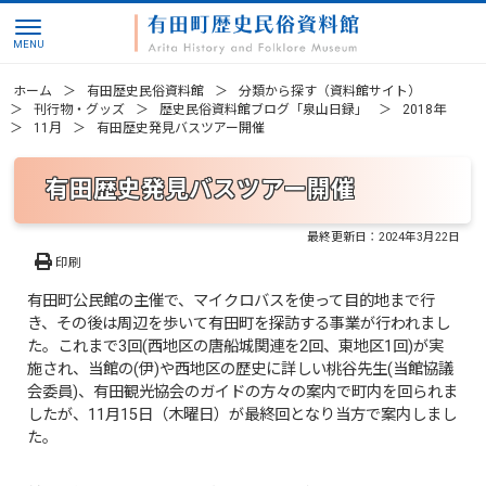
ホーム
有田歴史民俗資料館
分類から探す（資料館サイト）
刊行物・グッズ
歴史民俗資料館ブログ「泉山日録」
2018年
11月
有田歴史発見バスツアー開催
有田歴史発見バスツアー開催
最終更新日：
2024年3月22日
印刷
有田町公民館の主催で、マイクロバスを使って目的地まで行
き、その後は周辺を歩いて有田町を探訪する事業が行われまし
た。これまで3回(西地区の唐船城関連を2回、東地区1回)が実
施され、当館の(伊)や西地区の歴史に詳しい桃谷先生(当館協議
会委員)、有田観光協会のガイドの方々の案内で町内を回られま
したが、11月15日（木曜日）が最終回となり当方で案内しまし
た。