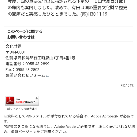
今度、国の重要文化財に指定される予定の「旧田代家西洋館」
の館内も案内しました。改めて、有田は国の重要文化財や歴史
の宝庫だと実感したひとときでした。(尾)H30.11.19
このページに関する
お問い合わせは
文化財課
〒844-0001
佐賀県西松浦郡有田町泉山1丁目4番1号
電話番号：
0955-43-2899
Fax：0955-43-2802
お問い合わせフォーム
（ID:1319）
別ウィンドウで開きます
※資料としてPDFファイルが添付されている場合は、
Adobe Acrobat(R)
が必要で
す。
PDF書類をご覧になる場合は、
Adobe Reader
が必要です。正しく表示されない場
合、最新バージョンをご利用ください。