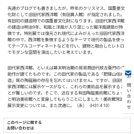
先週のブログでも書きましたが、昨年のクリスマス、国重要文
化財として旧田代家西洋館（有田異人館）が指定されました。
有田初の建造物での国重要文化財になります。旧田代家西洋館
の建造は明治9年、和風と洋風が入り混じった擬洋風建築が特
徴です。特別展では復元され現代によみがえった旧田代家西洋
館の中で、西洋館を象徴するようなテーマで現代の製品を使っ
てテーブルコーディネートなどを行い、建物と融合したレトロ
でモダンな空間を演出したいと考えています。
田代家西洋館、といえば幕末明治期の貿易商田代紋左衛門の子
助作が建てたものです。この田代家の製品である「肥碟山信甫
お問い合わせ
造」銘の陶磁器の存在を忘れてはいけません。ですが、旧田代
家西洋館には展示ケースがなく、これらの美術品を展示するこ
とが難しいのです。そこで、近在する有田陶磁美術館にちょっ
と明治美術館へと変身してもらうことにしました！美術館常設
展示変更については、また次週に。（永）（H31.4.10）
このページに関する
お問い合わせは