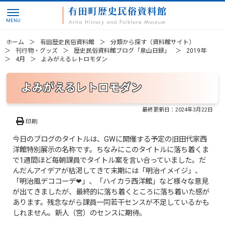
ホーム
有田歴史民俗資料館
分類から探す（資料館サイト）
刊行物・グッズ
歴史民俗資料館ブログ「泉山日録」
2019年
4月
よみがえるレトロモダン
よみがえるレトロモダン
最終更新日：
2024年3月22日
印刷
今日のブログのタイトルは、GWに開催する予定の旧田代家西
洋館特別展示の名称です。ちなみにこのタイトルに落ち着くま
で1週間ほど毎朝課員でタイトル案を言い合っていました。だ
んだんアイデアが枯渇してきて末期には「明治イメイジ」、
「明治風デココーデ❤」、「ハイカラ西洋館」など様々な意見
が出てきましたが、最終的に落ち着くところに落ち着いた感が
あります。残念ながら課員一同若干センスが不足しているかも
しれません。新人（宮）のセンスに期待。