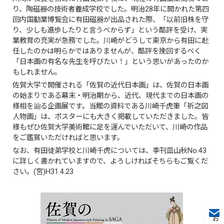
り、陶磁器の技術者養成学校でした。明治28年に開かれた第四
回内国勧業博覧会に有田磁器が出品された際、「以前旧株を守
り、少しも進歩したりと言うべからず」という酷評を受け、実
業教育の充実が急務でした。川崎がどうして東京から有田に赴
任したのかは明らかではありませんが、酷評を挽回するべく
「日本画の有名な先生を呼びたい！」という思いがあったのか
もしれません。
佐賀大学で開催される「佐賀の近代日本画」は、佐賀の日本画
の始まりである幕末・明治期から、近代、現代までの日本画の
様相を辿る企画展です。当館の資料である川崎千虎筆「祈之図
人物画」は、ポスターにも大きく掲載していただきました。皆
様もぜひ佐賀大学美術館に足を運んでいただいて、川崎の作品
をご鑑賞いただければと思います。
なお、有田徒弟学校と川崎千虎については、季刊皿山秋No.43
に詳しく書かれていますので、よろしければそちらもご覧くだ
さい。(宮)H31.4.23