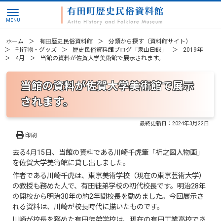
ホーム
有田歴史民俗資料館
分類から探す（資料館サイト）
刊行物・グッズ
歴史民俗資料館ブログ「泉山日録」
2019年
4月
当館の資料が佐賀大学美術館で展示されます。
当館の資料が佐賀大学美術館で展示
されます。
最終更新日：
2024年3月22日
印刷
去る4月15日、当館の資料である川崎千虎筆「祈之図人物画」
を佐賀大学美術館に貸し出しました。
作者である川崎千虎は、東京美術学校（現在の東京芸術大学）
の教授も務めた人で、有田徒弟学校の初代校長です。明治28年
の開校から明治30年の約2年間校長を勤めました。今回展示さ
れる資料は、川崎が校長時代に描いたものです。
川崎が校長を務めた有田徒弟学校は、現在の有田工業高校であ