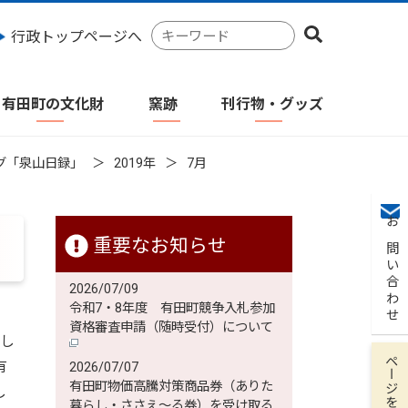
検
行政トップページへ
索
キ
ー
有田町の文化財
窯跡
刊行物・グッズ
ワ
ー
ド
グ「泉山日録」
2019年
7月
お問い合わせ
重要なお知らせ
2026/07/09
令和7・8年度 有田町競争入札参加
資格審査申請（随時受付）について
まし
ページを保存
有
2026/07/07
有田町物価高騰対策商品券（ありた
し
暮らし・ささえ～る券）を受け取る