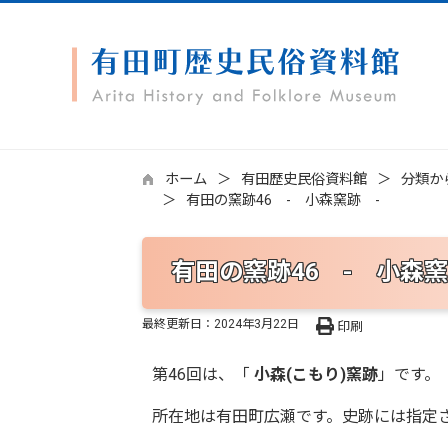
ホーム
有田歴史民俗資料館
分類か
有田の窯跡46 - 小森窯跡 -
有田の窯跡46 - 小森窯
最終更新日：
2024年3月22日
印刷
第46回は、「
小森(こもり)窯跡
」です。
所在地は有田町広瀬です。史跡には指定