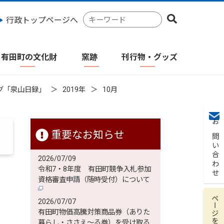
検
行政トップページへ
索
キ
ー
有田町の文化財
窯跡
刊行物・グッズ
ワ
ー
ド
グ「泉山日録」
2019年
10月
お問い合わせ
重要なお知らせ
2026/07/09
令和7・8年度 有田町競争入札参加
資格審査申請（随時受付）について
ページを保存
2026/07/07
有田町物価高騰対策商品券（ありた
暮らし・ささえ～る券）を受け取る