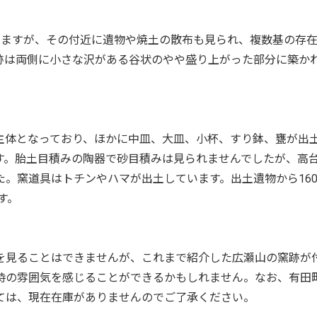
いますが、その付近に遺物や焼土の散布も見られ、複数基の存
跡は両側に小さな沢がある谷状のやや盛り上がった部分に築か
主体となっており、ほかに中皿、大皿、小杯、すり鉢、甕が出
す。胎土目積みの陶器で砂目積みは見られませんでしたが、高
。窯道具はトチンやハマが出土しています。出土遺物から160
す。
を見ることはできませんが、これまで紹介した広瀬山の窯跡が
時の雰囲気を感じることができるかもしれません。なお、有田
ては、現在在庫がありませんのでご了承ください。