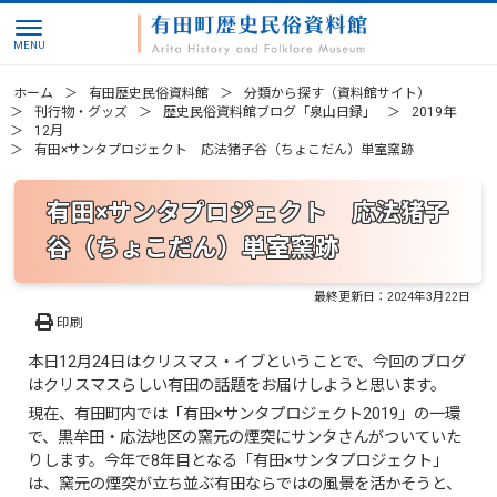
ホーム
有田歴史民俗資料館
分類から探す（資料館サイト）
刊行物・グッズ
歴史民俗資料館ブログ「泉山日録」
2019年
12月
有田×サンタプロジェクト 応法猪子谷（ちょこだん）単室窯跡
有田×サンタプロジェクト 応法猪子
谷（ちょこだん）単室窯跡
最終更新日：
2024年3月22日
印刷
本日12月24日はクリスマス・イブということで、今回のブログ
はクリスマスらしい有田の話題をお届けしようと思います。
現在、有田町内では「有田×サンタプロジェクト2019」の一環
で、黒牟田・応法地区の窯元の煙突にサンタさんがついていた
りします。今年で8年目となる「有田×サンタプロジェクト」
は、窯元の煙突が立ち並ぶ有田ならではの風景を活かそうと、