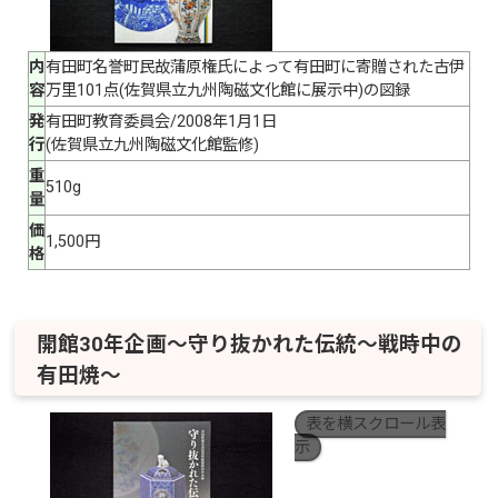
内
有田町名誉町民故蒲原権氏によって有田町に寄贈された古伊
容
万里101点(佐賀県立九州陶磁文化館に展示中)の図録
発
有田町教育委員会/2008年1月1日
行
(佐賀県立九州陶磁文化館監修)
重
510g
量
価
1,500円
格
開館30年企画〜守り抜かれた伝統〜戦時中の
有田焼〜
表を横スクロール表
示