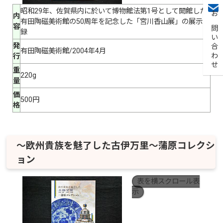
昭和29年、佐賀県内に於いて博物館法第1号として開館した
内
お問い合わせ
有田陶磁美術館の50周年を記念した「宮川香山展」の展示図
容
録
発
有田陶磁美術館/2004年4月
行
重
220g
量
価
500円
格
〜欧州貴族を魅了した古伊万里〜蒲原コレクシ
ョン
表を横スクロール表
示