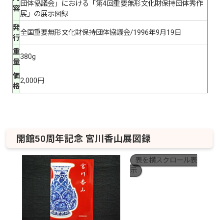
団体協議会」における「第4回重要無形文化財保持団体秀作
容
展」の展示図録
発
全国重要無形文化財保持団体協議会/1996年9月19日
行
重
380g
量
価
2,000円
格
開館50周年記念 宮川香山展図録
表を横スクロール表
示