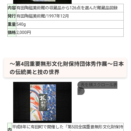
内容
有田陶磁美術館の収蔵品から126点を選んだ館蔵品図録
発行
有田陶磁美術館/1997年12月
重量
540g
価格
2,000円
〜第4回重要無形文化財保持団体秀作展〜日本
の伝統美と技の世界
表を横スクロール表
示
平成8年に有田町で開催した「第5回全国重要無形文化財保持
内