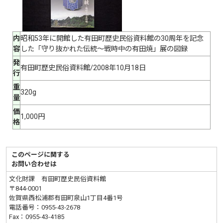
内
昭和53年に開館した有田町歴史民俗資料館の30周年を記念
容
した「守り抜かれた伝統〜戦時中の有田焼」展の図録
発
有田町歴史民俗資料館/2008年10月18日
行
重
320g
量
価
1,000円
格
このページに関する
お問い合わせは
文化財課 有田町歴史民俗資料館
〒844-0001
佐賀県西松浦郡有田町泉山1丁目4番1号
電話番号：
0955-43-2678
Fax：0955-43-4185