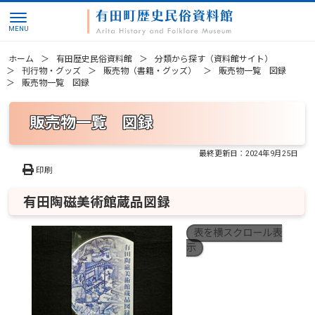
ホーム
有田歴史民俗資料館
分類から探す（資料館サイト）
刊行物・グッズ
販売物（書籍・グッズ）
販売物一覧 図録
販売物一覧 図録
販売物一覧 図録
最終更新日：
2024年9月25日
印刷
有田陶磁美術館蔵品図録
表を横スクロール表
示