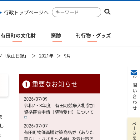
検
行政トップページへ
索
キ
ー
有田町の文化財
窯跡
刊行物・グッズ
ワ
ー
ド
グ「泉山日録」
2021年
9月
お問い合わせ
重要なお知らせ
2026/07/09
令和7・8年度 有田町競争入札参加
資格審査申請（随時受付）について
ま
ページを保存
し
2026/07/07
有田町物価高騰対策商品券（ありた
も
暮らし・ささえ～る券）を受け取る