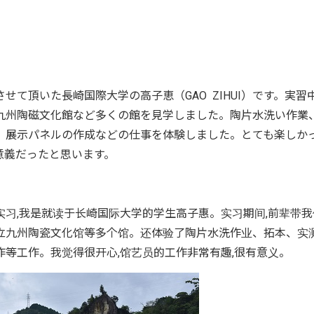
て頂いた長崎国際大学の高子恵（GAO ZIHUI）です。実習
九州陶磁文化館など多くの館を見学しました。陶片水洗い作業
、展示パネルの作成などの仕事を体験しました。とても楽しか
意義だったと思います。
习,我是就读于长崎国际大学的学生高子惠。实习期间,前辈带我
立九州陶瓷文化馆等多个馆。还体验了陶片水洗作业、拓本、实
等工作。我觉得很开心,馆艺员的工作非常有趣,很有意义。