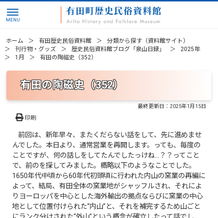
ホーム
有田歴史民俗資料館
分類から探す（資料館サイト）
刊行物・グッズ
歴史民俗資料館ブログ「泉山日録」
2025年
1月
有田の陶磁史（352）
有田の陶磁史（352）
最終更新日：
2025年1月15日
印刷
前回は、新年早々、またくだらない話をして、先に進めませ
んでした。本日より、通常営業を再開します。っても、毎度の
ことですが、何の話しをしてたんでしたっけね…？？ってこと
で、前のを探してみました。概略以下のようなことでした。
1650年代中頃から60年代初頭頃に行われた内山の窯業の再編に
よって、結局、有田全体の窯業地がシャッフルされ、それによ
りヨーロッパを中心とした海外輸出の拠点ならびに窯業の中心
地として位置付けられた“内山”と、それを補完するため山ごと
にランク分けされた“外山”という概念が確立したって話でし