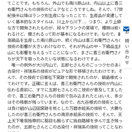
てことです。もちろん、外山でも南川原山は、内山以上に喜三
右衛門さんちの技術のピュアなところですしね。そんで、17世
紀後半以降はランク別生産になったことで、生産品が変遷して
いく基本的なスタイルは、川上から川下…、つまり、より上級
な方で開発されたものが、段々下ランクの窯場で、種類は絞ら
れるけど、模されるって形が基本になるわけです。なので、最
お問い合わせ
高級品を生産した南川原山や、続く内山は喜三右衛門さんちの
技術の影響が大きいわけなので、それが外山の中・下級品生産
山にも影響を与えるってことになって、まさに喜三右衛門さん
ちが天下を取ったみたいな状態になるわけですよ。
唯一の例外が大川内山で、五郎七さんちのごっつクセのある
古染付・祥瑞系の技術がピュアな形で移植されたわけです。そ
んで、その技術で日峯社下窯跡で開発されたのが、鍋島様式っ
てわけです。正確に言えば、喜三右衛門さんちの技術が内山に
伝わる直前に、すでに五郎七さんとのこ技術が普及してました
ので、喜三右衛門さんちの技術で包み込まれたとはいえ、多少
はその残骸が残っています。なので、古九谷様式の技術として
は負け組が山辺田窯跡を核とした万暦赤絵系の技術で、大勝ち
したのが喜三右衛門さんちの南京赤絵系の技術で、そんで、天
上天下唯我独尊的に脇目も振らずに独自路線を歩んで生き残っ
たのが、五郎七さんとこの古染付・祥瑞系の技術ってことなわ