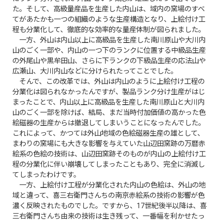
た。そして、高級量産品を生産した内山は、域内の窯場のすべ
てがあたかも一つの組織のような生産構造となり、上絵付け工
程も分業化して、徹底的な効率的な量産体制が図られました。
一方、外山は内山以上に高級品を生産した南川原山や大川内
山のごく一部や、内山の一つ下のランクに位置する中級品生産
の外尾山や黒牟田山、さらに下ランクの下級品生産の応法山や
広瀬山、大川内山などに分けられたってことでした。
そんで、この改革では、外山は内山のように上絵付け工程の
分業化は図られなかったんですが、製品ランク分け生産がはじ
まったことで、内山以上に高級品を生産した南川原山と大川内
山のごく一部を除けば、結局、まだ当時付加価値の高かった色
絵磁器の生産からは撤退してしまいうことになったんでした。
これによって、かつては外山地域の色絵磁器生産の雄として、
まわりの窯場にも大きな影響を与えていた山辺田窯跡の万暦赤
絵系の色絵の技術は、山辺田窯跡そのものが内山の上絵付け工
程の分業化に伴い崩壊してしまったこともあり、完全に消滅し
てしまったわけです。
一方、上絵付け工程が分業化された内山の色絵は、外山の地
域と違って、喜三右衛門さんちの南京赤絵系の技術の影響が色
濃く反映されたものでした。ですから、17世紀後半以降は、喜
三右衛門さんち由来の技術は生き残って、一番幅を利かせたっ