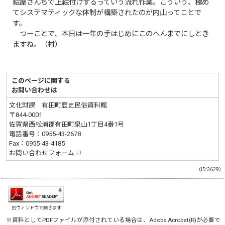
絵屋さんちで上絵付けするっていう流れ作業。こういう、極め
てシステマティックな体制が構築されたのが内山ってことで
す。
つーことで、本日は一年の手はじめにこのへんまでにしとき
ますね。（村）
このページに関する
お問い合わせは
文化財課 有田町歴史民俗資料館
〒844-0001
佐賀県西松浦郡有田町泉山1丁目4番1号
電話番号：
0955-43-2678
Fax：0955-43-4185
お問い合わせフォーム
（ID:3629）
別ウィンドウで開きます
※資料としてPDFファイルが添付されている場合は、
Adobe Acrobat(R)
が必要で