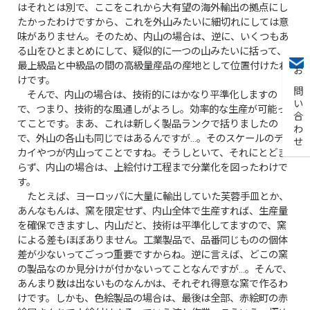
はそれとは別で、ここをこれから大有望の海外輸出の拠点にし
たかったわけですから、これを外山みたいに細切れにしては意
味がありません。そのため、内山の場合は、逆に、いくつもあ
る山をひとまとめにして、疑似的に一つの山みたいに括って、
最上級品と中級品の間の高級量産品の産地として位置付けたわ
お問い合わせ
けです。
そんで、内山の場合は、技術的にはかなり平準化しますの
で、つまり、技術的な風通しがよろし。効率的な生産が可能っ
てことです。まあ、これは新しく製品ランクで括りましたの
で、外山の各山も同じではあるんですが…。そのスケールのデ
カイやつが内山ってことですね。そうしといて、それにとどま
らず、内山の場合は、上絵付け工程まで分業化を図ったわけで
す。
たとえば、ヨーロッパに大量に輸出していた芙蓉手皿とか、
あんなもんは、窯を限定せず、内山全体で生産すれば、生産量
を確保できますし、内山だと、技術は平準化してますので、窯
による差もほぼありません。工業製品で、品番同じものの個体
差が少ないってごっつ重要ですからね。逆に言えば、どこの窯
の製品なのか見分けが付かないってことなんですが…。そんで、
あんまり数は出ないものなんかは、それぞれ得意な窯で作るわ
けです。しかも、色絵製品の場合は、最後は全部、赤絵町の赤