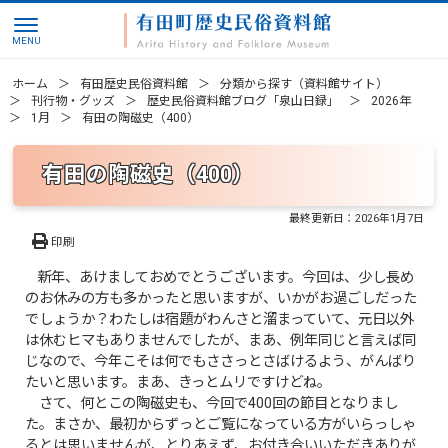
ホーム
有田歴史民俗資料館
分類から探す（資料館サイト）
刊行物・グッズ
歴史民俗資料館ブログ「泉山日録」
2026年
1月
有田の陶磁史（400）
有田の陶磁史（400）
最終更新日：
2026年1月7日
印刷
新年、あけましておめでとうございます。今回は、少し長め
のお休みの方も多かったと思いますが、いかがお過ごしだった
でしょうか？わたしは宿題がわんさと溜まっていて、元日以外
は休むヒマもありませんでしたが、まあ、例年同じと言えば同
じなので、今年こそは何でもささっとさばけるよう、がんばり
たいと思います。まあ、きっとムリですけどね。
さて、何とこの陶磁史も、今回で400回の節目となりまし
た。まさか、最初からずっとご覧になっている方がいらっしゃ
るとは思いませんが、とりあえず、お付き合いいただきありが