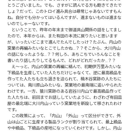
とうございました。でも、さすがに読んでる方も飽きてきたで
しょ？だって、このトロイ進み具合は尋常じゃあないですもん
ね。自分でも分かってはいるんですが、進まないものは進まな
いのでしゃーないです。
ということで、昨年の年末まで御道具山関係の話をしてまし
たので、本年からは、また有田の本流に戻りたいと思います
が、いったいどこまで進んでたんでしたっけ？たぶん、内山の
窯業の再編みたいなとこでしたかね…？？そこから、大川内山
の話になったような…？？何しろ、あちこちでいろんなことを
書いたり話したりしてるもんで、どれがどれだったか…？？
え～っと、内山の窯業の再編に絡んで、初期伊万里みたいな
下級品を生産していた人たちだけじゃなくて、逆に最高級品を
作ってた人たちも立ち退きを迫られて、楠木谷窯跡の人たちに
ついては、南川原山みたいな、窯業地の最南端に追いやられた
わけです。一方、猿川窯跡のある岩谷川内山で最高級品作って
た人たちは、前回までお話ししていたように、わざわざ有田皿
屋の最北端に大川内山っていう窯業地を新設して移されたわけ
です。
この政策によって、「内山」「外山」って区分ができて、外
山は山ごとに生産する製品ランクが割り当てられて、最上級品
や中級品、下級品の産地になっていくわけです。しかし、内山