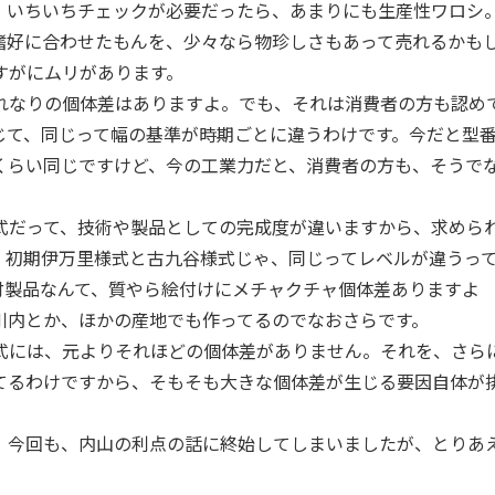
、いちいちチェックが必要だったら、あまりにも生産性ワロシ
嗜好に合わせたもんを、少々なら物珍しさもあって売れるかも
すがにムリがあります。
なりの個体差はありますよ。でも、それは消費者の方も認め
じて、同じって幅の基準が時期ごとに違うわけです。今だと型
くらい同じですけど、今の工業力だと、消費者の方も、そうで
だって、技術や製品としての完成度が違いますから、求めら
、初期伊万里様式と古九谷様式じゃ、同じってレベルが違うっ
付製品なんて、質やら絵付けにメチャクチャ個体差ありますよ
川内とか、ほかの産地でも作ってるのでなおさらです。
には、元よりそれほどの個体差がありません。それを、さら
てるわけですから、そもそも大きな個体差が生じる要因自体が
今回も、内山の利点の話に終始してしまいましたが、とりあ