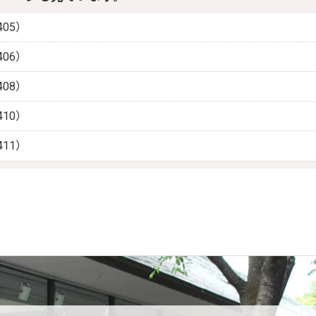
05）
06）
08）
10）
11）