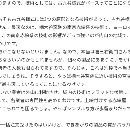
りますので、技術としては、古九谷様式がベースってことにな
そも古九谷様式には3つの原形となる技術があって、古九谷様
せん。最適なのは、楠木谷窯跡の南京赤絵系の技術で、ヨーロ
。この南京赤絵系の技術の影響がごっつ強いのが内山の地域で
わけです。
がこなせないといけません。なので、本当は喜三右衛門さん
ちならいいのかもしれませんが、個々の製品にあまりに手をか
業者の人数も限られてますので、そんじゃ、これは別枠で本当
んでしょうね。そうすると、やっぱ楠木谷窯跡に近い技術の窯
が最も適しているってことになるわけです。
ない業者は外山に移動させ、域内の技術はフラットな状態に
して、各業者の専門性も高めたわけです。上絵付けする赤絵屋
てこられても困るでしょ。やっぱシンプルな方が歩留まりだっ
か一括注文受けたのはいいけど、できあがりの製品の質がバラ