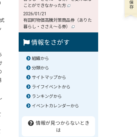
り
ことができなかった方
2026/01/21
式
有田町物価高騰対策商品券（ありた
暮らし・ささえ～る券）
ッ
、
情報をさがす
ち
組織から
け
分類から
の
サイトマップから
場
ライフイベントから
ランキングから
し
イベントカレンダーから
て
情報が見つからないとき
は
バ