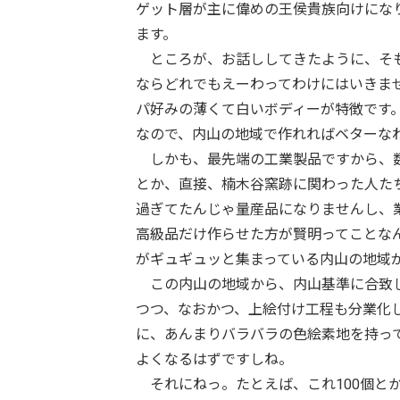
ゲット層が主に偉めの王侯貴族向けにな
ます。
ところが、お話ししてきたように、そも
ならどれでもえーわってわけにはいきま
パ好みの薄くて白いボディーが特徴です
なので、内山の地域で作れればベターな
しかも、最先端の工業製品ですから、数
とか、直接、楠木谷窯跡に関わった人た
過ぎてたんじゃ量産品になりませんし、
高級品だけ作らせた方が賢明ってことな
がギュギュッと集まっている内山の地域
この内山の地域から、内山基準に合致し
つつ、なおかつ、上絵付け工程も分業化
に、あんまりバラバラの色絵素地を持っ
よくなるはずですしね。
それにねっ。たとえば、これ100個と