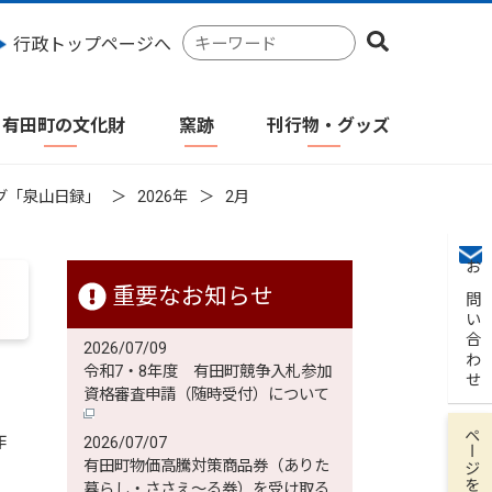
検
行政トップページへ
索
キ
ー
有田町の文化財
窯跡
刊行物・グッズ
ワ
ー
ド
グ「泉山日録」
2026年
2月
お問い合わせ
重要なお知らせ
2026/07/09
令和7・8年度 有田町競争入札参加
資格審査申請（随時受付）について
ページを保存
作
2026/07/07
有田町物価高騰対策商品券（ありた
ー
暮らし・ささえ～る券）を受け取る