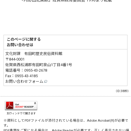
『内野山北窯跡』佐賀県教育委員会 1996より転載
このページに関する
お問い合わせは
文化財課 有田町歴史民俗資料館
〒844-0001
佐賀県西松浦郡有田町泉山1丁目4番1号
電話番号：
0955-43-2678
Fax：0955-43-4185
お問い合わせフォーム
（ID:3889）
別ウィンドウで開きます
※資料としてPDFファイルが添付されている場合は、
Adobe Acrobat(R)
が必要で
す。
PDF書類をご覧になる場合は、
Adobe Reader
が必要です。正しく表示されない場