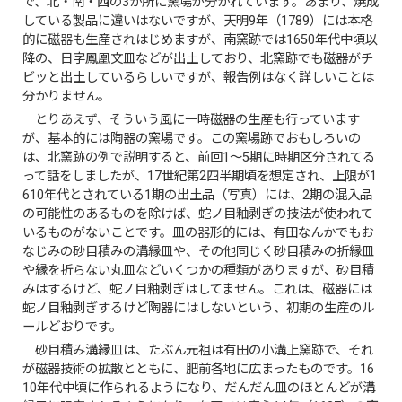
で、北・南・西の3か所に窯場が分かれています。あまり、焼成
している製品に違いはないですが、天明9年（1789）には本格
的に磁器も生産されはじめますが、南窯跡では1650年代中頃以
降の、日字鳳凰文皿などが出土しており、北窯跡でも磁器がチ
ビッと出土しているらしいですが、報告例はなく詳しいことは
分かりません。
とりあえず、そういう風に一時磁器の生産も行っています
が、基本的には陶器の窯場です。この窯場跡でおもしろいの
は、北窯跡の例で説明すると、前回1～5期に時期区分されてる
って話をしましたが、17世紀第2四半期頃を想定され、上限が1
610年代とされている1期の出土品（写真）には、2期の混入品
の可能性のあるものを除けば、蛇ノ目釉剥ぎの技法が使われて
いるものがないことです。皿の器形的には、有田なんかでもお
なじみの砂目積みの溝縁皿や、その他同じく砂目積みの折縁皿
や縁を折らない丸皿などいくつかの種類がありますが、砂目積
みはするけど、蛇ノ目釉剥ぎはしてません。これは、磁器には
蛇ノ目釉剥ぎするけど陶器にはしないという、初期の生産のル
ールどおりです。
砂目積み溝縁皿は、たぶん元祖は有田の小溝上窯跡で、それ
が磁器技術の拡散とともに、肥前各地に広まったものです。16
10年代中頃に作られるようになり、だんだん皿のほとんどが溝