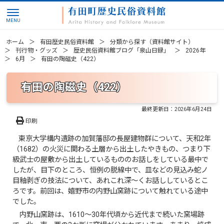
ホーム
有田歴史民俗資料館
分類から探す（資料館サイト）
刊行物・グッズ
歴史民俗資料館ブログ「泉山日録」
2026年
6月
有田の陶磁史（422）
有田の陶磁史（422）
最終更新日：
2026年6月24日
印刷
東京大学構内遺跡の加賀藩邸の長屋建物群について、天和2年
（1682）の火災に関わる土層から出土したやきもの、つまり下
級武士の屋敷から出土しているもののお話しをしている最中で
したが、目下のところ、恒例の脱線中で、皿などの見込み蛇ノ
目釉剥ぎの技法について、あれこれ深～くお話ししているとこ
ろです。前回は、嬉野市の内野山窯跡について触れている途中
でした。
内野山窯跡は、1610～30年代頃から近代まで続いた窯場跡