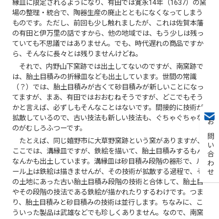
縁皿に限定されるようになり、有田では寛永14年（1637）の窯
場の整理・統合で、陶器生産の廃止とともになくなってしまう
ものです。ただし、前回も少し触れましたが、これは佐賀本藩
の有田と伊万里の話ですから、他の地域では、もう少しは残っ
ていても不思議ではありません。でも、時代遅れの商品ですか
ら、そんなに長々とは残りませんけどね。
それで、内野山下窯跡では出土してないのですが、南窯跡で
は、胎土目積みの折縁皿なども出土しています。世間の常識
（？）では、胎土目積みが古くて砂目積みが新しいことになっ
てますが、まあ、有田ではおおむねそうですが、どこでもそう
かと言えば、必ずしもそんなことはないです。間接的に技術が
拡散しているので、古い技法も新しい技法も、ぐちゃぐちゃな
お問い合わせ
のがむしろふつーです。
たとえば、同じ嬉野市に大草野窯跡という窯がありますが、
ここでは、溝縁皿ですが、鉄絵を描いて、胎土目積みするもん
なんかも出土しています。溝縁皿は砂目積み段階の器形で、ル
ール上は鉄絵は描きませんが、その技術が拡散する過程で、そ
の土地にあった古い胎土目積み段階の技術と合体して、胎土目
やその段階の技法である鉄絵が描かれたりするわけです。つま
り、胎土目積みと砂目積みの技術は並行します。ちなみに、こ
ういった製品は武雄などでも珍しくありません。なので、南窯