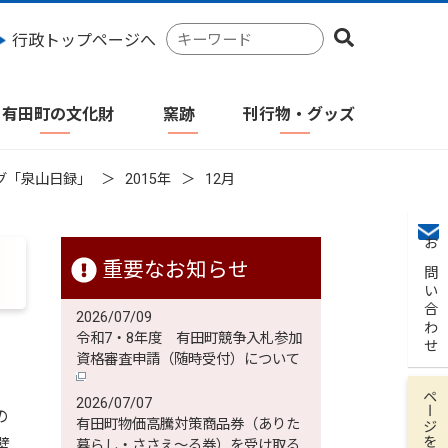
検
行政トップページへ
索
キ
ー
有田町の文化財
窯跡
刊行物・グッズ
ワ
ー
ド
グ「泉山日録」
2015年
12月
お問い合わせ
重要なお知らせ
2026/07/09
令和7・8年度 有田町競争入札参加
資格審査申請（随時受付）について
ページを保存
2026/07/07
の
有田町物価高騰対策商品券（ありた
壁
暮らし・ささえ～る券）を受け取る