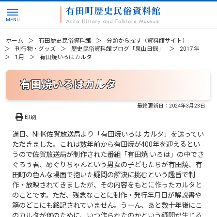
ホーム
有田歴史民俗資料館
分類から探す（資料館サイト）
刊行物・グッズ
歴史民俗資料館ブログ「泉山日録」
2017年
1月
有田焼いろはカルタ
有田焼いろはカルタ
最終更新日：
2024年3月23日
印刷
過日、NHK佐賀放送局より「有田焼いろは カルタ」を送ってい
ただきました。これは数年前から有田焼が400年を迎えるとい
うので佐賀放送局が制作された番組「有田焼 いろは」の中でさ
ぐろう君、めぐりちゃんという男女の子どもたちが有田焼、有
田町の色んな場面で抱いた疑問の解決に挑むという趣旨で制
作・放映されてきましたが、その内容をもとに作ったカルタと
のことです。ただ、残念なことに制作・発行年月日が解説書や
箱のどこにも銘記されていません。うーん、あと数十年後にこ
のカルタが何のために、いつ作られたのかという疑問が生じる