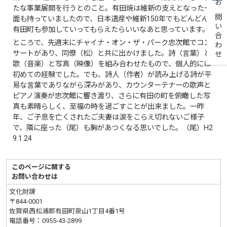
たな事業展開を行うとのこと。有田焼は維新の支えとなった一
お問い合わせ
面も持っていましたので、日本遺産や維新150年でもどんどん
有田町も参加していってもらえたらいいなあと思っています。
ところで、先週末にチャイナ・オン・ザ・パーク忠次館でコン
サートがあり、同僚（松）と共に出かけました。詩（言葉）と
歌（音楽）と写真（映像）を組み合わせたもので、個人的には
初めての経験でした。でも、詩人（作者）が読み上げる詩が平
易な言葉でありながら深みがあり、カウンターテナーの歌声と
ピアノ演奏が忠次館に響き渡り、さらに有田の町を俯瞰した写
真も素晴らしく、至福の時を過ごすことが出来ました。一昨
年、ご子息を亡くされたご夫妻は涙をこらえ切れないご様子
で、隣に座った（尾）も胸があつくなる思いでした。（尾）H2
9.1.24
このページに関する
お問い合わせは
文化財課
〒844-0001
佐賀県西松浦郡有田町泉山1丁目4番1号
電話番号：
0955-43-2899