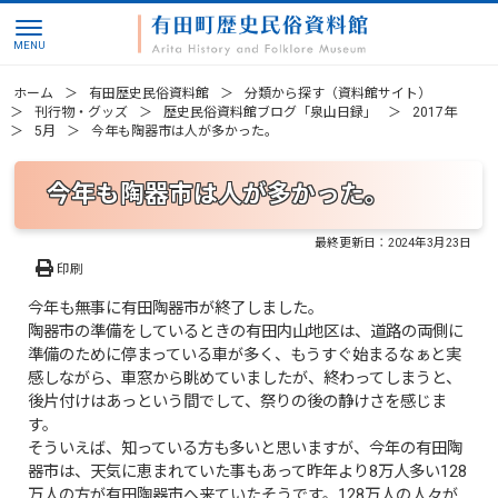
ホーム
有田歴史民俗資料館
分類から探す（資料館サイト）
刊行物・グッズ
歴史民俗資料館ブログ「泉山日録」
2017年
5月
今年も陶器市は人が多かった。
今年も陶器市は人が多かった。
最終更新日：
2024年3月23日
印刷
今年も無事に有田陶器市が終了しました。
陶器市の準備をしているときの有田内山地区は、道路の両側に
準備のために停まっている車が多く、もうすぐ始まるなぁと実
感しながら、車窓から眺めていましたが、終わってしまうと、
後片付けはあっという間でして、祭りの後の静けさを感じま
す。
そういえば、知っている方も多いと思いますが、今年の有田陶
器市は、天気に恵まれていた事もあって昨年より8万人多い128
万人の方が有田陶器市へ来ていたそうです。128万人の人々が