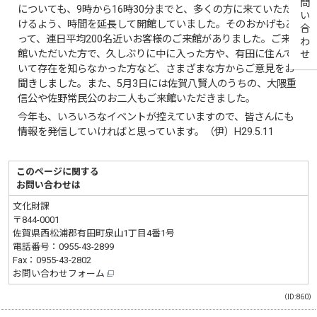
お問い合わせ
についても、9時から16時30分までと、多くの方に来ていただ
けるよう、時間を延長して開館していました。そのおかげもあ
って、連日平均200名近いお客様のご来館がありました。ご来
館いただいた方で、久しぶりに中に入った方や、有田に住んで
いて存在を知らなかった方など、さまざまな方からご意見をお
聞きしました。また、5月3日には佐賀八賢人のうちの、大隈重
信公や佐野常民公のお二人もご来館いただきました。
今年も、いろいろなイベントが控えていますので、皆さんにも
情報を発信していければと思っています。（伊）H29.5.11
このページに関する
お問い合わせは
文化財課
〒844-0001
佐賀県西松浦郡有田町泉山1丁目4番1号
電話番号：
0955-43-2899
Fax：0955-43-2802
お問い合わせフォーム
（ID:860）