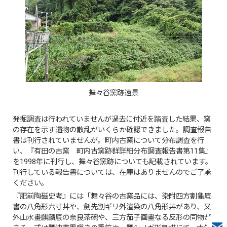
舞々谷窯跡遠景
発掘調査は行われていませんが過去に付近を踏査した結果、窯
の存在を示す遺物の散乱がいくらか確認できました。調査報告
書は刊行されていませんが。町内古窯について分布調査を行
い、『有田の古窯 町内古窯跡群詳細分布調査報告書第11集』
を1998年に刊行し、舞々谷窯跡についても記載されています。
刊行している報告書については、在庫はありませんのでご了承
ください。
『肥前陶磁史考』には「舞々谷の古窯品には、染附四方割龜底
書の八角形六寸丼や、劍先割ギリ外渲染の八角形丼があり、又
外山水畫麒麟底の奈良茶碗や、三方茄子画畫なる反形の同物が