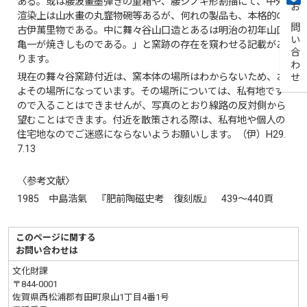
ある。或は腰波畫墨彈きの重箱や、腰シノギ形割描にて、中外
お問い合わせ
渲染上は山水畫の丸韲物碗等あるが、何れの製品も、本格的の
古伊萬里物である。中に舞々谷山口造とあるは明治の初年山口
亀一が焼きしものである。」と窯跡の存在を窺わせる記載があ
ります。
現在の舞々谷窯跡付近は、窯本体の場所はわからないため、お
よその場所になっています。その場所については、私有地です
ので入ることはできませんが、写真のとおり線路の反対側から
望むことはできます。付近を散策される際は、私有地や個人の
住宅地なのでご迷惑にならないようお願いします。（伊）H29.
7.13
〈参考文献〉
1985 中島浩氣 『肥前陶磁史考 復刻版』 439～440頁
このページに関する
お問い合わせは
文化財課
〒844-0001
佐賀県西松浦郡有田町泉山1丁目4番1号