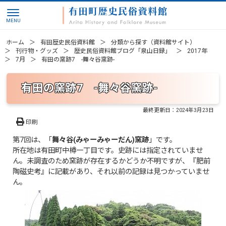
ホーム
有田歴史民俗資料館
分類から探す（資料館サイト）
刊行物・グッズ
歴史民俗資料館ブログ「泉山日録」
2017年
7月
有田の窯跡7 -舞々谷窯跡-
有田の窯跡7 -舞々谷窯跡-
最終更新日：
2024年3月23日
印刷
第7回は、「
舞々谷(みゃーみゃーだん)窯跡
」です。
所在地は有田町中樽一丁目です。史跡には指定されていませ
ん。未調査のため窯跡が存在するかどうか不明ですが、『肥前
陶磁史考』に記載があり、それ以前の記録は見つかっていませ
ん。