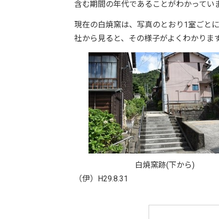
含む期間の年代であることがわかってい
現在の白焼窯は、写真のとおり1室ごと
社から見ると、その様子がよくわかりま
白焼窯跡(下から)
（伊）H29.8.31