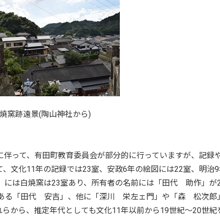
焼窯跡遠景(陶山神社から)
建設に伴って、有田町教育委員会が部分的に行っていますが、記録
、文化11年の記録では23室、安政6年の絵図には22室、明治9
」には白焼窯は23室あり、所有者の名前には「田代 助作」が2
である「田代 安吉」、他に「深川 栄左ェ門」や「森 松次郎
らから、推定年代としても文化11年以前から19世紀～20世紀