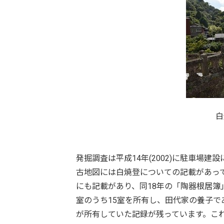
白
発掘調査は平成14年(2002)に駐車場
古地図には白焼登についての記載があって
にも記載があり、同18年の「陶器根居簿
室のうち15室を所有し、田代家の養子
が所有していた記録が残っています。これ