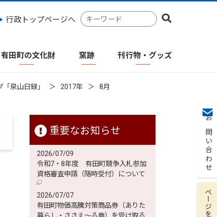
検
行政トップページへ
索
キ
ー
有田町の文化財
窯跡
刊行物・グッズ
ワ
ー
ド
グ「泉山日録」
2017年
8月
お問い合わせ
重要なお知らせ
2026/07/09
令和7・8年度 有田町競争入札参加
資格審査申請（随時受付）について
ページを保存
2026/07/07
有田町物価高騰対策商品券（ありた
暮らし・ささえ～る券）を受け取る