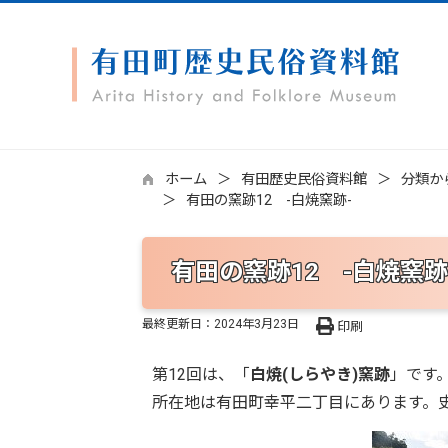
ホーム
有田歴史民俗資料館
分類か
有田の窯跡12 -白焼窯跡-
有田の窯跡12 -白焼窯跡
最終更新日：
2024年3月23日
印刷
第12回は、「
白焼(しらやき)窯跡
」です
所在地は有田町幸平二丁目にあります。