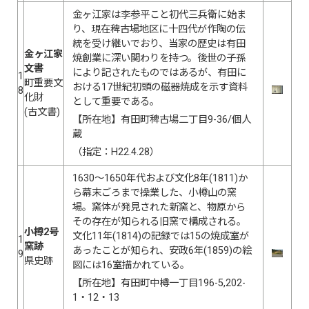
金ヶ江家は李参平こと初代三兵衛に始ま
り、現在稗古場地区に十四代が作陶の伝
統を受け継いでおり、当家の歴史は有田
金ヶ江家
焼創業に深い関わりを持つ。後世の子孫
文書
により記されたものではあるが、有田に
1
町重要文
おける17世紀初頭の磁器焼成を示す資料
8
化財
として重要である。
(古文書)
【所在地】有田町稗古場二丁目9-36/個人
蔵
（指定：H22.4.28）
1630〜1650年代および文化8年(1811)か
ら幕末ごろまで操業した、小樽山の窯
場。窯体が発見された新窯と、物原から
その存在が知られる旧窯で構成される。
小樽2号
文化11年(1814)の記録では15の焼成室が
1
窯跡
あったことが知られ、安政6年(1859)の絵
9
県史跡
図には16室描かれている。
【所在地】有田町中樽一丁目196-5,202-
1・12・13