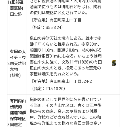
さらに佐賀藩の御用窯・大川内山の鍋島
1
(肥前磁
藩窯で使うものは御用石と呼ばれ、陶石
器窯跡)
の使用は厳格に区別されていた。
国史跡
【所在地】有田町泉山一丁目
（指定：S55.3.24）
泉山の弁財天社の境内にある。雄木で樹
齢千年くらいと推定される。樹高30m、
根回り11.6m、目通り8.8m、枝の伸びる
有田の大
範囲は東西31mにもなる。いちょうは病
イチョウ
害虫や火に強く、文政11年(1828)の有田
2
国天然記
皿山の大火のとき、根元にあった窯元の
念物
家屋は焼失を免れたという。
(植物)
【所在地】有田町泉山一丁目524-2
（指定：T15.10.20）
磁器の町として世界的に名を轟かせてい
有田内山
る当町。その内山地区は、古くは江戸後
伝統的
期からの商家、窯元の屋敷および付属
建造物群
屋、洋館などが立ち並んでいる。この和
保存地区
風から洋風までの様々な意匠の質の高い
3
国選定