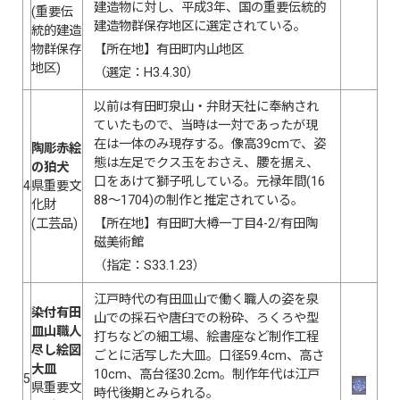
建造物に対し、平成3年、国の重要伝統的
(重要伝
建造物群保存地区に選定されている。
統的建造
物群保存
【所在地】有田町内山地区
地区)
（選定：H3.4.30）
以前は有田町泉山・弁財天社に奉納され
ていたもので、当時は一対であったが現
在は一体のみ現存する。像高39cmで、姿
陶彫赤絵
態は左足でクス玉をおさえ、腰を据え、
の狛犬
口をあけて獅子吼している。元禄年間(16
4
県重要文
88〜1704)の制作と推定されている。
化財
(工芸品)
【所在地】有田町大樽一丁目4-2/有田陶
磁美術館
（指定：S33.1.23）
江戸時代の有田皿山で働く職人の姿を泉
染付有田
山での採石や唐臼での粉砕、ろくろや型
皿山職人
打ちなどの細工場、絵書座など制作工程
尽し絵図
ごとに活写した大皿。口径59.4cm、高さ
大皿
10cm、高台径30.2cm。制作年代は江戸
5
県重要文
時代後期とみられる。