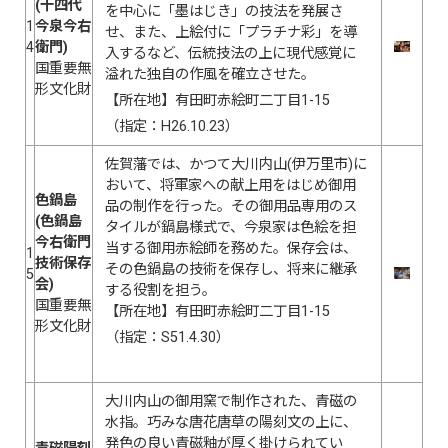
(十四代
を中心に「墨はじき」の技法を発展さ
1
今泉今右
せ、また、上絵付に「プラチナ彩」を導
4
衛門)
入するなど、伝統技法の上に現代感覚に
国重要無
溢れた独自の作風を確立させた。
形文化財
【所在地】有田町赤絵町二丁目1-15
（指定：H26.10.23）
佐賀藩では、かつて大川内山(伊万里市)に
おいて、将軍家への献上用をはじめ御用
色鍋島
品の制作を行った。その御用品専用のス
(色鍋島
タイルが鍋島様式で、今泉家は色絵を担
今右衛門
当する御用赤絵師を務めた。保存会は、
1
技術保存
その色鍋島の技術を保存し、将来に継承
5
会)
する役割を担う。
国重要無
【所在地】有田町赤絵町二丁目1-15
形文化財
（指定：S51.4.30）
大川内山の御用窯で制作された、青磁の
水指。巧みな唐花唐草の陽刻文の上に、
発色の良い青磁釉が厚く掛けられてい