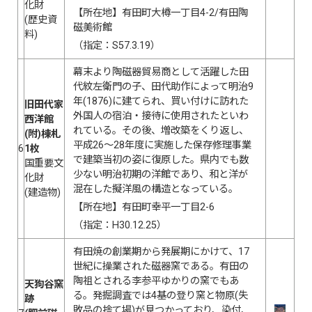
化財
【所在地】有田町大樽一丁目4-2/有田陶
(歴史資
磁美術館
料)
（指定：S57.3.19）
幕末より陶磁器貿易商として活躍した田
代紋左衛門の子、田代助作によって明治9
年(1876)に建てられ、買い付けに訪れた
旧田代家
外国人の宿泊・接待に使用されたといわ
西洋館
れている。その後、増改築をくり返し、
(附)棟札
平成26～28年度に実施した保存修理事業
6
1枚
で建築当初の姿に復原した。県内でも数
国重要文
少ない明治初期の洋館であり、和と洋が
化財
混在した擬洋風の構造となっている。
(建造物)
【所在地】有田町幸平一丁目2-6
（指定：H30.12.25）
有田焼の創業期から発展期にかけて、17
世紀に操業された磁器窯である。有田の
陶祖とされる李参平ゆかりの窯でもあ
天狗谷窯
る。発掘調査では4基の登り窯と物原(失
跡
敗品の捨て場)が見つかっており、染付、