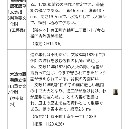
青磁陽刻
る。1700年前後の制作と推定され、最盛
唐花唐草
期の優品である。口径16.7cm、底径13.7
1
文水指
cm、高さ19.7cmで、水指としては大振り
6
県重要文
で、類例は極めて少ない。
化財
(工芸品)
【所在地】有田町赤絵町二丁目1-11/今右
衛門古陶磁美術館
（指定：H14.3.6）
造立年代は不明だが、文政8年(1825)に京
仏師の流れを汲む佐賀の仏師が彩色し
た。文政11年(1828)の大火の際、信者が
背負って逃げ、今まで守られてきたという
木造地蔵
話が伝えられている。背板の内面には
菩薩立像
「文政11年8月9日の子の刻に激しい風雨
1
町重要文
の中で大火となり、徳三郎が駆け付け、わ
7
化財
が屋敷に運んだ。」との内容が墨書さ
(歴史資
れ、皿山の歴史を語る資料として重要で
料)
ある。檜の寄木造で、総高2.61m。
【所在地】有田町上幸平一丁目1339
（指定：H23.4.26）