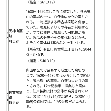
（指定：S61.3.19）
1630〜1650年代ごろに操業した、稗古場
山の窯場の一つ。百婆仙ゆかりの窯とさ
れる。一時近接する稗古場窯跡と併存し
ていた。物原によりその存在が判明する
天神山窯
が、すでに窯体は壊滅した可能性が高
2
跡
い。製品の分布やその年代幅などから、
0
町史跡
おそらく窯体は1基のみと推測される。
【所在地】有田町稗古場二丁目1946,2044
-2・3・5他
（指定：S40.3.10）
内山地区では最も早く成立した窯場の一
つで、1620〜1630年代から近代まで続い
た、稗古場山の窯場。百婆仙ゆかりの窯
とされる。17世紀前半に操業した窯体
と、江戸後期以降の窯体が発見されてい
稗古場窯
2
る。文化11年(1814)の記録や、安政6年(1
跡
1
859)の絵図では、17の焼成室が見られ
町史跡
る。