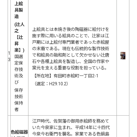
上絵
具製
造
(辻人
上絵具とは本焼き後の陶磁器に絵付けを
之
施す際に用いる絵具のことで、辻家は江
【辻
戸期には上絵付専門業者であった赤絵屋
昇
の末裔である。現在も伝統的な製作技術
楽】)
1
で和絵具の融和剤として欠かせない辻唐
国選
3
石や各種上絵具を製造し、全国の作家や
定保
窯元を支える重要な役割を担っている。
存技
術及
【所在地】有田町赤絵町一丁目2-1
び
（選定：H29.10.2）
保存
技術
保持
者
江戸時代、佐賀藩の御用赤絵師を務めて
いた今泉家に生まれ、平成14年に十四代
色絵磁器
今泉今右衛門を襲名。家業である色鍋島