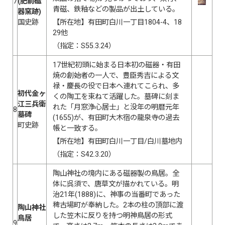
7
(肥前磁
青磁、鉄釉などの製品が出土している。
器窯跡)
国史跡
【所在地】有田町白川一丁目1804-4、18
29他
（指定：S55.3.24）
17世紀初頭に始まる日本初の磁器・有田
焼の創始者の一人で、豊臣秀吉による文
禄・慶長の役で日本へ連れてこられ、多
初代金ヶ
くの陶工を束ねて活躍した。墓碑に刻ま
江三兵衛
れた「月窓浄心居士」と没年の明暦元年
8
墓碑
(1655)が、有田町大木宿の龍泉寺の過去
町史跡
帳と一致する。
【所在地】有田町白川一丁目/白川墓地内
（指定：S42.3.20）
陶山神社の境内にある磁器製の鳥居。全
体に呉須で、唐草文が描かれている。明
治21年(1888)に、神事の当番町であった
稗古場町が奉納した。2本の柱の頂部に渡
陶山神社
した笠木に反りを持つ明神鳥居の形式
鳥居
9