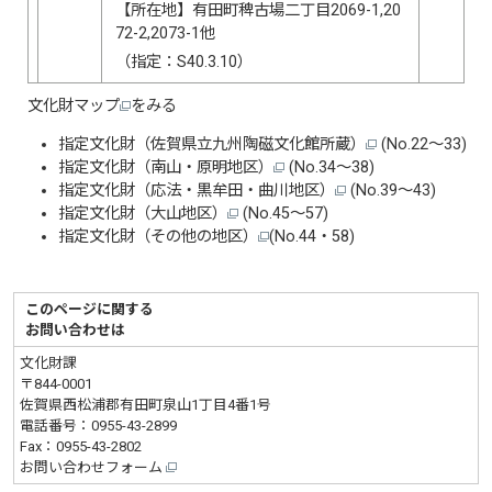
【所在地】有田町稗古場二丁目2069-1,20
72-2,2073-1他
（指定：S40.3.10）
文化財マップ
をみる
指定文化財（佐賀県立九州陶磁文化館所蔵）
(No.22〜33)
指定文化財
（南山・原明地区）
(No.34〜38)
指定文化財
（応法・黒牟田・曲川地区）
(No.39〜43)
指定文化財
（大山地区）
(No.45～57)
指定文化財
（その他の地区）
(No.44・58)
このページに関する
お問い合わせは
文化財課
〒844-0001
佐賀県西松浦郡有田町泉山1丁目4番1号
電話番号：
0955-43-2899
Fax：0955-43-2802
お問い合わせフォーム