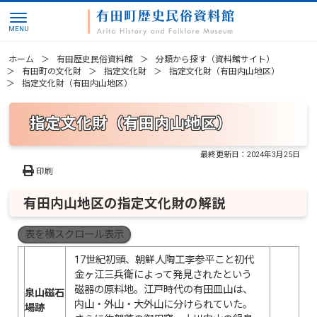
ホーム
有田歴史民俗資料館
分類から探す（資料館サイト）
有田町の文化財
指定文化財
指定文化財（有田内山地区）
指定文化財（有田内山地区）
指定文化財（有田内山地区）
最終更新日：
2024年3月25日
印刷
有田内山地区の指定文化財の解説
表を横スクロール表示
17世紀初頭、朝鮮人陶工李参平こと初代
金ヶ江三兵衛によって発見されたという
磁器の原料地。江戸時代の有田皿山は、
泉山磁石
内山・外山・大外山に分けられていた。
場跡