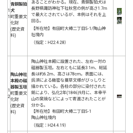
あることがわかる。現在、青銅製狛犬は
青銅製狛
長野県諏訪神社下社秋宮の例が高さ1.7m
1
犬
で最大とされているが、本例はそれを上
1
町重要文
回る。
化財
【所在地】有田町大樽二丁目5-1/陶山神
(歴史資
社境内
料)
（指定：H22.4.28）
陶山神社本殿に設置された、左右一対の
磁器製玉垣。左右ともに延長3.1m、総延
長は約6.2m、高さは78cm。表面には、
陶山神社
呉須による緻密な蔓草文様がびっしりと
本殿の磁
描かれている。各柱の部分に染付された
器製玉垣
1
銘により、弘化2年(1846)9月に、本幸平
町重要文
2
山の窯焼などによって寄進されたことが
化財
分かる。
(歴史資
【所在地】有田町大樽二丁目5-1
料)
陶山神社境内
（指定：H24.4.19）