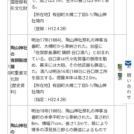
で、高さは3.7m、笠木の長さは3.9mであ
国登録有
る。
形文化財
【所在地】有田町大樽二丁目5-1/陶山神
社境内
（登録：H12.4.28）
明治17年(1884)、陶山神社祭礼の神事当
番町、大樽町から奉納された。台座に
陶山神社
「佐賀郡長瀬町 鋳師 谷口清八」と刻まれ
の
ている。谷口家は代々佐賀藩の御用を勤
青銅製燈
め、幕末には大砲、その他武器も鋳造し
1
籠
お問い合わせ
た。清八は明治16年(1883)に谷口鉄工所
0
町重要文
を設立する。燈籠本体は高さ2.0m。
化財
(歴史資
【所在地】有田町大樽二丁目5-1/陶山神
料)
社境内
（指定：H22.4.28）
明治18年(1885)、陶山神社祭礼の神事当
番町の本幸平町から奉納された。高さ約1.
8m、横幅71cm、長さ1.2mで、銘により
陶山神社
博多の深見孫三郎らの鋳造によるもので
の