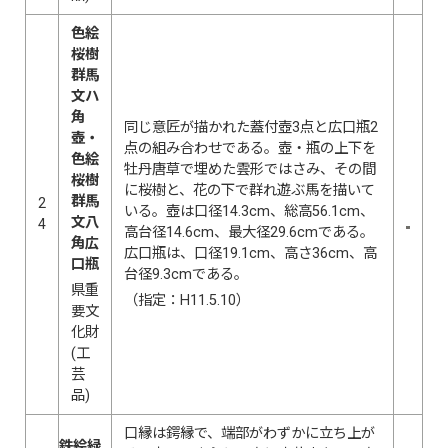
色絵
桜樹
群馬
文ハ
角
同じ意匠が描かれた蓋付壺3点と広口瓶2
壺・
点の組み合わせである。壺・瓶の上下を
色絵
牡丹唐草で埋めた雲形ではさみ、その間
桜樹
に桜樹と、花の下で群れ遊ぶ馬を描いて
群馬
2
いる。壺は口径14.3cm、総高56.1cm、
文八
4
高台径14.6cm、最大径29.6cmである。
角広
広口瓶は、口径19.1cm、高さ36cm、高
口瓶
台径9.3cmである。
県重
（指定：H11.5.10）
要文
化財
(工
芸
品)
口縁は鍔縁で、端部がわずかに立ち上が
鉄絵緑