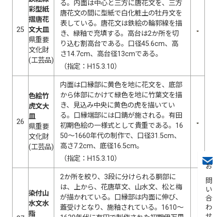
る。内面は中心と三方に唐花文を、三方
彩型紙
唐花文の間に型紙で白化粧土の牡丹文を
摺唐花
表している。唐花文は鉄絵の輪郭線を描
25
文大皿
き、緑釉で充填する。高台は2か所を切
県重要
り込む割高台である。口径45.6cm、高
文化財
さ14.7cm、高台径13cmである。
(工芸品)
（指定：H15.3.10）
内面は口縁部に黄色を地に花文を、底部
から体部にかけて緑色を地に竹葉文を描
色絵竹
き、見込み中央に黄色の虎を描いてい
虎文大
る。口縁端部には口錆が施される。有田
皿
26
初期色絵の一様式として貴重である。16
県重要
50〜1660年代の制作で、口径31.5cm、
文化財
高さ7.2cm、底径16.5cm。
(工芸品)
（指定：H15.3.10）
お問い合わせ
2か所を絞り、3段に分けられる胴部に
は、上から、花唐草文、山水文、松と梅
染付山
が描かれている。口縁部は内面に伸び、
水文水
蓋受けとなり、施釉されている。1610〜
指