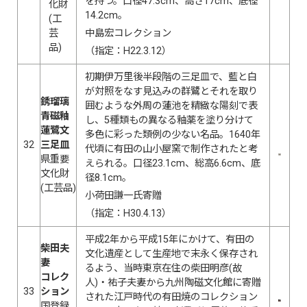
を持つ。口径47.3cm、高さ17cm、底径
化財
14.2cm。
(工
芸
中島宏コレクション
品)
（指定：H22.3.12）
初期伊万里後半段階の三足皿で、藍と白
が対照をなす見込みの群鷺とそれを取り
銹瑠璃
囲むような外周の蓮池を精緻な陽刻で表
青磁釉
し、5種類もの異なる釉薬を塗り分けて
蓮鷺文
多色に彩った類例の少ない名品。1640年
32
三足皿
代頃に有田の山小屋窯で制作されたと考
県重要
えられる。口径23.1cm、総高6.6cm、底
文化財
径8.1cm。
(工芸品)
小荷田謙一氏寄贈
（指定：H30.4.13）
平成2年から平成15年にかけて、有田の
柴田夫
文化遺産として生産地で末永く保存され
妻
るよう、当時東京在住の柴田明彦(故
コレク
人)・祐子夫妻から九州陶磁文化館に寄贈
33
ション
された江戸時代の有田焼のコレクション
国登録