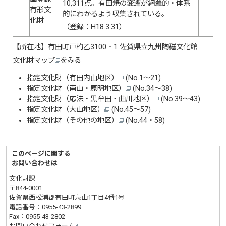
10,311点。有田焼の変遷が網羅的・体系
有形文
的にわかるよう収集されている。
化財
（登録：H18.3.31）
【所在地】有田町戸杓乙3100‐1 佐賀県立九州陶磁文化館
文化財マップ
をみる
指定文化財（有田内山地区）
(No.1〜21)
指定文化財
（南山・原明地区）
(No.34〜38)
指定文化財
（応法・黒牟田・曲川地区）
(No.39〜43)
指定文化財
（大山地区）
(No.45～57)
指定文化財
（その他の地区）
(No.44・58)
このページに関する
お問い合わせは
文化財課
〒844-0001
佐賀県西松浦郡有田町泉山1丁目4番1号
電話番号：
0955-43-2899
Fax：0955-43-2802