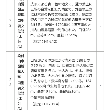
白鷺
呉須による青一色の地文に、蓮の葉上に
図三
三羽の白鷺を配した構図で、外面の三方
脚皿
には木蓮の折枝文を緻密に描き、幅広の
蛇の目高台の縁に如意頭形の脚を三方に
2
国重
付ける。1690〜1720年代に伊万里の大
2
要文
川内山鍋島藩窯で制作された。口径28c
化財
m、高さ8.5cm、底径17.5cm。
(工
芸
（指定：H1.6.12）
品)
染付
口縁部から体部にかけ内外面に鎬(しの
山水
ぎ)をもつ。内面は、口縁部と見込周辺に
図輪
唐草文帯を描く。見込みは、樹木、垣根
花大
のある家、大木の生えた断崖、遠くに月
鉢
2
に列をなして飛ぶ鳥を描いている。164
国重
3
0〜1650年代に制作された。口径39.4c
要文
m、高さ10.1cm、高台径21cm。
化財
今泉吉郎氏寄贈
(工
芸
（指定：H12.12.4）
品)