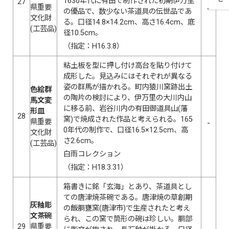
1630年代に有田で制作された初期伊万里
27
県重要
の優品で、数少ない茶道具の伝世品であ
文化財
る。口径14.8×14.2cm、高さ16.4cm、底
(工芸品)
径10.5cm。
（指定：H16.3.8）
粘土板を型に押し付け高台を貼り付けて
成形した。見込みにはそれぞれが異なる
姿の群馬が描かれる。町内猿川窯跡出土
色絵群
の陶片の検討により、伊万里の大川内山
馬文変
に移る前、岩谷川内の有田御道具山(藩
形皿
28
窯)で焼成された作品と考えられる。165
県重要
0年代の制作で、口径16.5×12.5cm、高
文化財
さ2.6cm。
(工芸品)
白雨コレクション
（指定：H18.3.31）
箱書きに銘「玄海」とあり、茶道具とし
ての唐津焼茶碗である。唐津焼の草創期
灰釉彫
の飯胴甕窯(唐津市)で生産されたと考え
文茶碗
られ、この窯で筒形の碗は珍しい。胴部
29
県重要