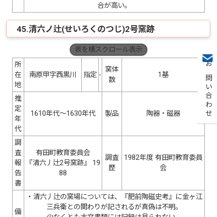
合が高い。
45.清六ノ辻(せいろくのつじ)2号窯跡
表を横スクロール表示
所
窯体
お問い合わせ
在
南原甲字西黒川
指定
-
1基
数
地
推
定
1610年代〜1630年代
製品
陶器・磁器
年
代
調
査
有田町教育委員会
調査
1982年度 有田町教育委員
報
『清六丿辻2号窯跡』 19
歴
会
告
88
書
・清六丿辻の窯場については、『肥前陶磁史考』に金ヶ江
三兵衛との関わりが記されるが真偽は不明。
備