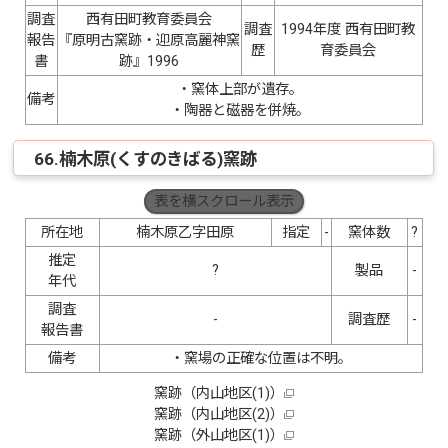
調査
西有田町教育委員会
調査
1994年度 西有田町教
報告
『原明古窯跡・迎原高麗神窯
歴
育委員会
書
跡』1996
・窯体上部が遺存。
備考
・陶器と磁器を併焼。
66.楠木原(くすのきばる)窯跡
表を横スクロール表示
所在地
楠木原乙字田原
指定
-
窯体数
?
推定
?
製品
-
年代
調査
-
調査歴
-
報告書
備考
・窯場の正確な位置は不明。
窯跡（内山地区(1)）
窯跡（内山地区(2)）
窯跡（外山地区(1)）