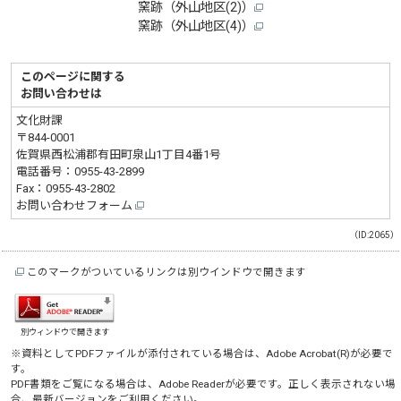
窯跡（外山地区(2)）
窯跡（外山地区(4)）
このページに関する
お問い合わせは
文化財課
〒844-0001
佐賀県西松浦郡有田町泉山1丁目4番1号
電話番号：
0955-43-2899
Fax：0955-43-2802
お問い合わせフォーム
（ID:2065）
このマークがついているリンクは別ウインドウで開きます
別ウィンドウで開きます
※資料としてPDFファイルが添付されている場合は、
Adobe Acrobat(R)
が必要で
す。
PDF書類をご覧になる場合は、
Adobe Reader
が必要です。正しく表示されない場
合、最新バージョンをご利用ください。