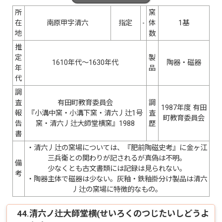
所
窯
在
南原甲字清六
指定
-
体
1基
地
数
推
定
製
1610年代〜1630年代
陶器・磁器
年
品
代
調
査
有田町教育委員会
調
1987年度 有田
報
『小溝中窯・小溝下窯・清六丿辻1号
査
町教育委員会
告
窯・清六丿辻大師堂横窯』1988
歴
書
・清六丿辻の窯場については、『肥前陶磁史考』に金ヶ江
三兵衛との関わりが記されるが真偽は不明。
備
少なくとも古文書類には記録は見られない。
考
・陶器主体で磁器は少ない。灰釉・鉄釉掛分け製品は清六
丿辻の窯場に特徴的なもの。
44.清六ノ辻大師堂横(せいろくのつじたいしどうよ