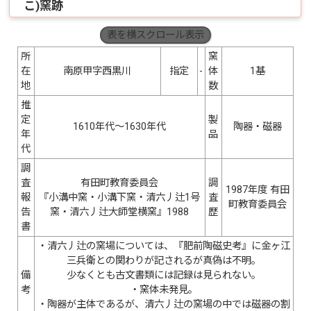
こ)窯跡
表を横スクロール表示
所
窯
在
南原甲字西黒川
指定
-
体
1基
地
数
推
定
製
1610年代〜1630年代
陶器・磁器
年
品
代
調
査
有田町教育委員会
調
1987年度 有田
報
『小溝中窯・小溝下窯・清六丿辻1号
査
町教育委員会
告
窯・清六丿辻大師堂横窯』1988
歴
書
・清六丿辻の窯場については、『肥前陶磁史考』に金ヶ江
三兵衛との関わりが記されるが真偽は不明。
備
少なくとも古文書類には記録は見られない。
考
・窯体未発見。
・陶器が主体であるが、清六丿辻の窯場の中では磁器の割