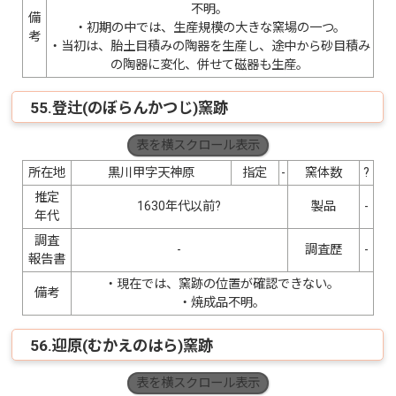
不明。
備
・初期の中では、生産規模の大きな窯場の一つ。
考
・当初は、胎土目積みの陶器を生産し、途中から砂目積み
の陶器に変化、併せて磁器も生産。
55.登辻(のぼらんかつじ)窯跡
表を横スクロール表示
所在地
黒川甲字天神原
指定
-
窯体数
?
推定
1630年代以前?
製品
-
年代
調査
-
調査歴
-
報告書
・現在では、窯跡の位置が確認できない。
備考
・焼成品不明。
56.迎原(むかえのはら)窯跡
表を横スクロール表示