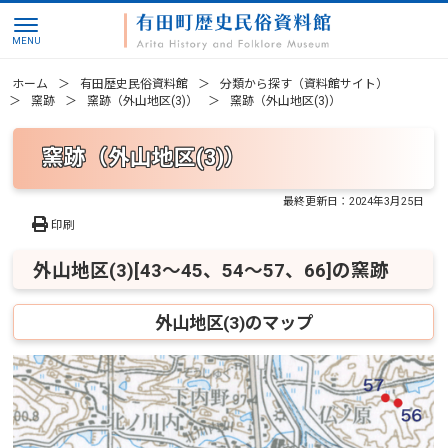
ホーム
有田歴史民俗資料館
分類から探す（資料館サイト）
窯跡
窯跡（外山地区(3)）
窯跡（外山地区(3)）
窯跡（外山地区(3)）
最終更新日：
2024年3月25日
印刷
外山地区(3)[43～45、54～57、66]の窯跡
外山地区(3)のマップ