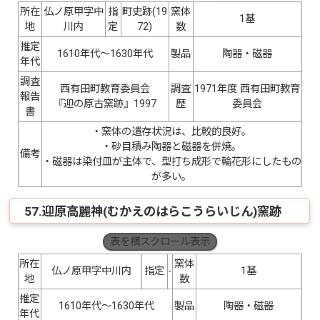
所在
仏ノ原甲字中
指
町史跡(19
窯体
1基
地
川内
定
72)
数
推定
1610年代〜1630年代
製品
陶器・磁器
年代
調査
西有田町教育委員会
調査
1971年度 西有田町教育
報告
『迎の原古窯跡』1997
歴
委員会
書
・窯体の遺存状況は、比較的良好。
・砂目積み陶器と磁器を併焼。
備考
・磁器は染付皿が主体で、型打ち成形で輪花形にしたもの
が多い。
57.迎原高麗神(むかえのはらこうらいじん)窯跡
表を横スクロール表示
所在
窯体
仏ノ原甲字中川内
指定
-
1基
地
数
推定
1610年代〜1630年代
製品
陶器・磁器
年代