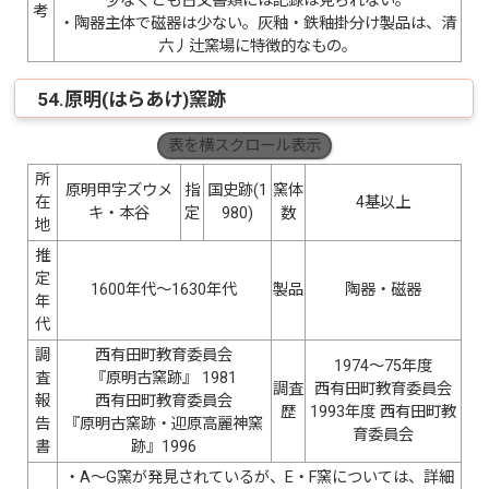
少なくとも古文書類には記録は見られない。
考
・陶器主体で磁器は少ない。灰釉・鉄釉掛分け製品は、清
六丿辻窯場に特徴的なもの。
54.原明(はらあけ)窯跡
表を横スクロール表示
所
原明甲字ズウメ
指
国史跡(1
窯体
在
4基以上
キ・本谷
定
980)
数
地
推
定
1600年代〜1630年代
製品
陶器・磁器
年
代
調
西有田町教育委員会
1974〜75年度
査
『原明古窯跡』 1981
調査
西有田町教育委員会
報
西有田町教育委員会
歴
1993年度 西有田町教
告
『原明古窯跡・迎原高麗神窯
育委員会
書
跡』1996
・A〜G窯が発見されているが、E・F窯については、詳細