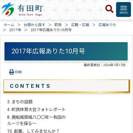
ホーム
分類から探す
町政
広聴・広報
広報ありた
2017年
2017年広報ありた10月号
2017年広報ありた10月号
最終更新日：
2024年1月17日
印刷
C O N T E N T S
3. まちの話題
4. 町民体育大会フォトレポート
8. 唐船城築城八〇〇年～有田の
ルーツを探る～
10. 創業、してみませんか？