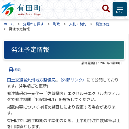
ホーム
分類から探す
町政
入札・契約
発注予定
発注予定情報
発注予定情報
最終更新日：
2026年1月30日
印刷
国土交通省九州地方整備局
（外部リンク）
にて公開しており
ます。(4半期ごと更新)
発注情報の一元化→「佐賀県内」エクセル→エクセル内フィル
タで発注機関「105有田町」を選択してください。
掲載内容については順次見直しにより変更する場合がありま
す。
有田町では施工時期の平準化のため、上半期発注件数60％以上
を目標値とします。