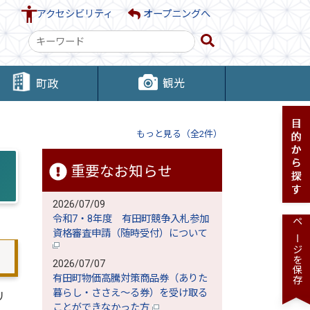
アクセシビリティ
オープニングへ
検
索
キ
観光
町政
ー
ワ
ー
もっと見る（全2件）
ド
重要なお知らせ
2026/07/09
令和7・8年度 有田町競争入札参加
ページを保存
資格審査申請（随時受付）について
2026/07/07
有田町物価高騰対策商品券（ありた
暮らし・ささえ～る券）を受け取る
リ
ことができなかった方