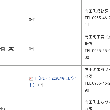
有田町総務課
TEL:0955-46-
0件
11
有田町子育て
援課
計画（案）
0件
TEL:0955-25-
00
有田町まちづ
り課
1（PDF：229.7キロバイ
）
TEL:0955-46-
ト）
件
90
有田町まちづ
案）
り課