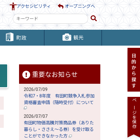
アクセシビリティ
オープニングへ
検
索
キ
観光
町政
ー
ワ
ー
ド
重要なお知らせ
2026/07/09
令和7・8年度 有田町競争入札参加
資格審査申請（随時受付）について
ページを保存
2026/07/07
有田町物価高騰対策商品券（ありた
暮らし・ささえ～る券）を受け取る
ことができなかった方