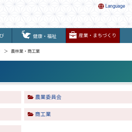
Language
産業・まちづくり
び
健康・福祉
り
農林業・商工業
農業委員会
商工業