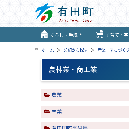
子育て・学
くらし・手続き
ホーム
分類から探す
産業・まちづく
農林業・商工業
農業
林業
有田国際陶磁展