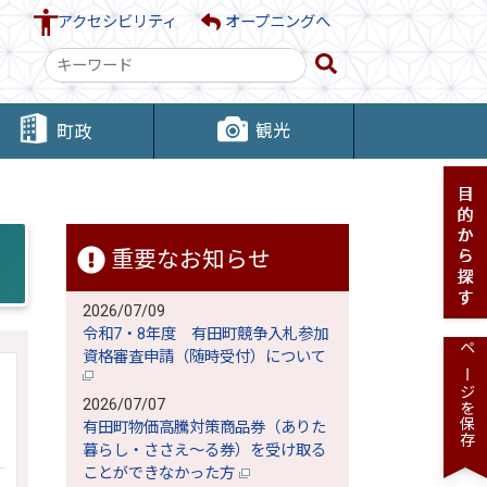
アクセシビリティ
オープニングへ
検
索
キ
観光
町政
ー
ワ
ー
ド
重要なお知らせ
2026/07/09
令和7・8年度 有田町競争入札参加
資格審査申請（随時受付）について
ページを保存
2026/07/07
有田町物価高騰対策商品券（ありた
暮らし・ささえ～る券）を受け取る
ことができなかった方