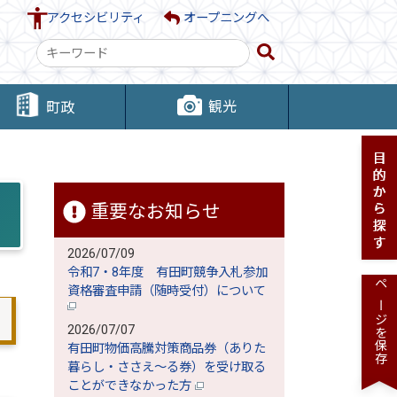
アクセシビリティ
オープニングへ
検
索
キ
観光
町政
ー
ワ
ー
ド
重要なお知らせ
2026/07/09
令和7・8年度 有田町競争入札参加
資格審査申請（随時受付）について
ページを保存
2026/07/07
有田町物価高騰対策商品券（ありた
暮らし・ささえ～る券）を受け取る
ことができなかった方