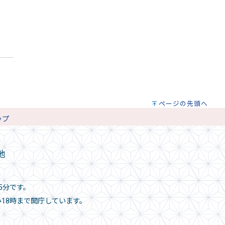
ページの先頭へ
ップ
地
5分です。
み18時まで開庁しています。