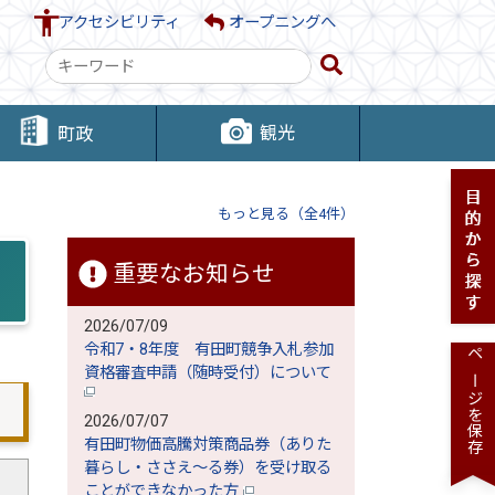
アクセシビリティ
オープニングへ
検
索
キ
観光
町政
ー
ワ
ー
もっと見る（全4件）
ド
重要なお知らせ
2026/07/09
令和7・8年度 有田町競争入札参加
ページを保存
資格審査申請（随時受付）について
2026/07/07
有田町物価高騰対策商品券（ありた
暮らし・ささえ～る券）を受け取る
ことができなかった方