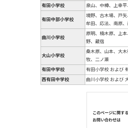
有田小学校
泉山、中樽、上幸平
境野、古木場、戸矢
有田中部小学校
牟田、応法、南原、
原明、楠木原、上本
曲川小学校
野、蔵宿
桑木原、山本、大木
大山小学校
牧、二ノ瀬
有田中学校
有田小学校 および
西有田中学校
曲川小学校 および
このページに関す
お問い合わせは