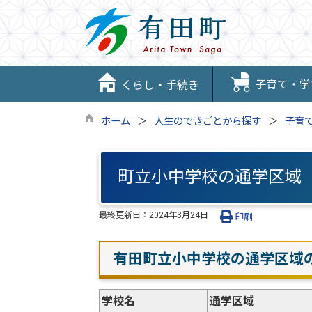
子育て・学
くらし・手続き
ホーム
人生のできごとから探す
子育
町立小中学校の通学区域
最終更新日：
2024年3月24日
印刷
有田町立小中学校の通学区域
学校名
通学区域