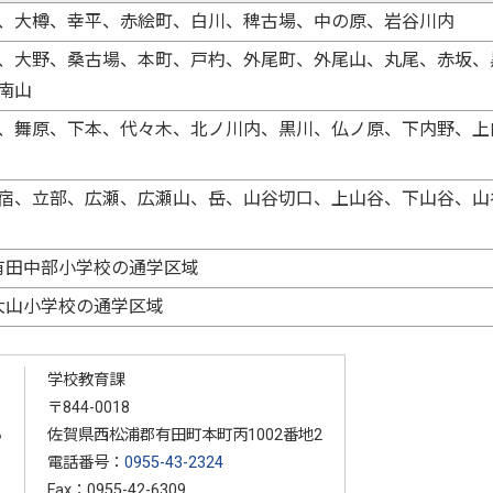
、大樽、幸平、赤絵町、白川、稗古場、中の原、岩谷川内
、大野、桑古場、本町、戸杓、外尾町、外尾山、丸尾、赤坂、
南山
、舞原、下本、代々木、北ノ川内、黒川、仏ノ原、下内野、上
宿、立部、広瀬、広瀬山、岳、山谷切口、上山谷、下山谷、山
 有田中部小学校の通学区域
 大山小学校の通学区域
学校教育課
〒844-0018
る
佐賀県西松浦郡有田町本町丙1002番地2
電話番号：
0955-43-2324
Fax：0955-42-6309