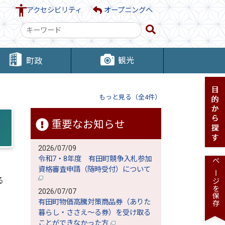
アクセシビリティ
オープニングへ
検
索
キ
観光
町政
ー
ワ
ー
もっと見る（全4件）
ド
重要なお知らせ
2026/07/09
令和7・8年度 有田町競争入札参加
ページを保存
資格審査申請（随時受付）について
る
2026/07/07
有田町物価高騰対策商品券（ありた
暮らし・ささえ～る券）を受け取る
、
ことができなかった方