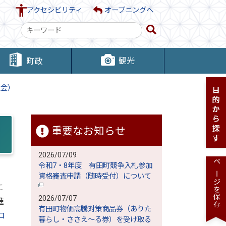
アクセシビリティ
オープニングへ
検
索
キ
観光
町政
ー
ワ
員会）
ー
ド
重要なお知らせ
2026/07/09
令和7・8年度 有田町競争入札参加
ページを保存
資格審査申請（随時受付）について
に
2026/07/07
進
有田町物価高騰対策商品券（ありた
ロ
暮らし・ささえ～る券）を受け取る