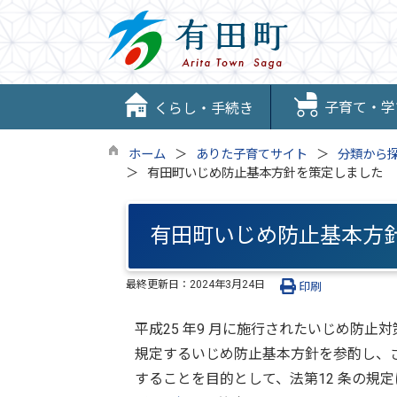
子育て・学
くらし・手続き
ホーム
ありた子育てサイト
分類から
有田町いじめ防止基本方針を策定しました
有田町いじめ防止基本方
最終更新日：
2024年3月24日
印刷
平成25 年9 月に施行されたいじめ防止対策
規定するいじめ防止基本方針を参酌し、
することを目的として、法第12 条の規