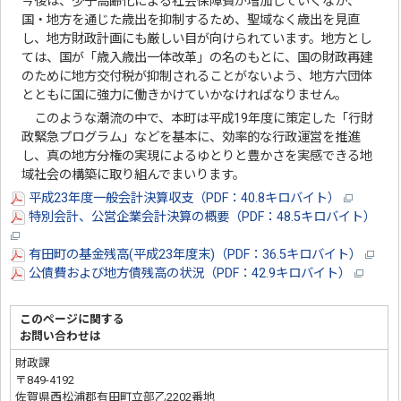
今後は、少子高齢化による社会保障費が増加していくなか、
国・地方を通じた歳出を抑制するため、聖域なく歳出を見直
し、地方財政計画にも厳しい目が向けられています。地方とし
ては、国が「歳入歳出一体改革」の名のもとに、国の財政再建
のために地方交付税が抑制されることがないよう、地方六団体
とともに国に強力に働きかけていかなければなりません。
このような潮流の中で、本町は平成19年度に策定した「行財
政緊急プログラム」などを基本に、効率的な行政運営を推進
し、真の地方分権の実現によるゆとりと豊かさを実感できる地
域社会の構築に取り組んでまいります。
平成23年度一般会計決算収支（PDF：40.8キロバイト）
特別会計、公営企業会計決算の概要（PDF：48.5キロバイト）
有田町の基金残高(平成23年度末)（PDF：36.5キロバイト）
公債費および地方債残高の状況（PDF：42.9キロバイト）
このページに関する
お問い合わせは
財政課
〒849-4192
佐賀県西松浦郡有田町立部乙2202番地