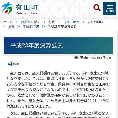
ホーム
分類から探す
町政
行政・財政
まちの財政
決算
平成23年度
平成23年度決算公表
平成23年度決算公表
最終更新日：
2024年3月17日
印刷
歳入面では、歳入総額は98億3,003万円で、前年度比5.2%減
となりました。これは、地域活性化・きめ細かな臨時交付金や
安心安全な学校づくり交付金、県合併市町村交付金など国庫お
よび県支出金の減などによるものです。地方交付税は増えたも
のの、依然として一般財源の確保が厳しい状況にかわりありま
せん。また、歳入全体に占める自主財源の割合は31.2%、依存
財源は68.8%となりました。
次に、歳出総額は94億8,242万円で、前年度比5.2%減となり