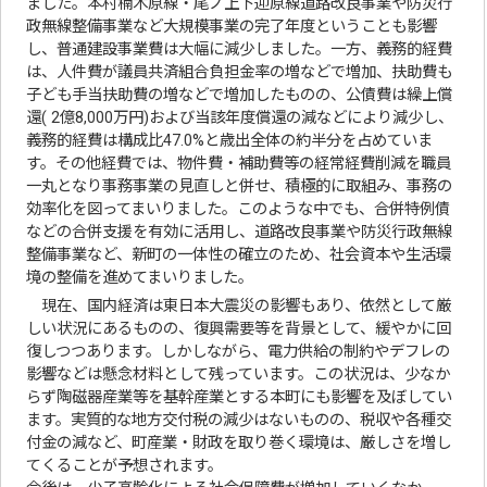
ました。本村楠木原線・尾ノ上下迎原線道路改良事業や防災行
政無線整備事業など大規模事業の完了年度ということも影響
し、普通建設事業費は大幅に減少しました。一方、義務的経費
は、人件費が議員共済組合負担金率の増などで増加、扶助費も
子ども手当扶助費の増などで増加したものの、公債費は繰上償
還( 2億8,000万円)および当該年度償還の減などにより減少し、
義務的経費は構成比47.0%と歳出全体の約半分を占めていま
す。その他経費では、物件費・補助費等の経常経費削減を職員
一丸となり事務事業の見直しと併せ、積極的に取組み、事務の
効率化を図ってまいりました。このような中でも、合併特例債
などの合併支援を有効に活用し、道路改良事業や防災行政無線
整備事業など、新町の一体性の確立のため、社会資本や生活環
境の整備を進めてまいりました。
現在、国内経済は東日本大震災の影響もあり、依然として厳
しい状況にあるものの、復興需要等を背景として、緩やかに回
復しつつあります。しかしながら、電力供給の制約やデフレの
影響などは懸念材料として残っています。この状況は、少なか
らず陶磁器産業等を基幹産業とする本町にも影響を及ぼしてい
ます。実質的な地方交付税の減少はないものの、税収や各種交
付金の減など、町産業・財政を取り巻く環境は、厳しさを増し
てくることが予想されます。