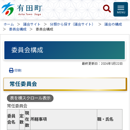
ホーム
議会サイト
分類から探す（議会サイト）
議会の構成
委員会構成
委員会構成
委員会構成
最終更新日：
2026年5月22日
印刷
常任委員会
表を横スクロール表示
常任委員会
現
委員
定
在
所轄事項
職・氏名
会名
数
数