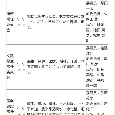
委員長：原田
一宏
総務
副委員長：久
総務に関すること、他の委員会に属
常任
5
5
保田 豊
しないこと、全般について審議しま
委員
人
人
氏名：樋渡
す。
会
悟、池田 榮
次、松尾 文
則
委員長：諸隈
洋介
文教
副委員長：浦
厚生
民生、保健、医療、福祉、介護、教
5
5
川 和彦
常任
育に関することについて審議しま
人
人
氏名：伊藤
委員
す。
真理、中島
会
達郎、今泉
藤一郎
委員長：手塚
英樹
産業
商工、環境、農林、土木建設、上・
副委員長：岩
建設
5
5
下水道、農業集落排水、浄化槽、宅
尾 匡
常任
人
人
地分譲などに関することについて審
氏名：久家