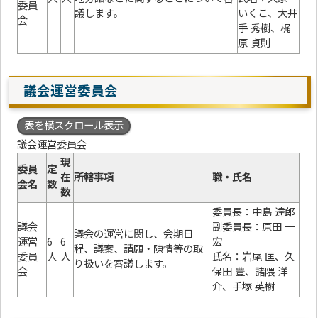
委員
議します。
いくこ、大井
会
手 秀樹、梶
原 貞則
議会運営委員会
表を横スクロール表示
議会運営委員会
現
委員
定
在
所轄事項
職・氏名
会名
数
数
委員長：中島 達郎
議会
副委員長：原田 一
議会の運営に関し、会期日
運営
6
6
宏
程、議案、請願・陳情等の取
委員
人
人
氏名：岩尾 匡、久
り扱いを審議します。
会
保田 豊、諸隈 洋
介、手塚 英樹