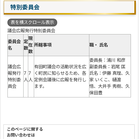
特別委員会
表を横スクロール表示
議会広報発行特別委員会
現
委員会
定
在
所轄事項
職・ 氏名
名
数
数
委員長：浦川 和彦
議会広
有田町議会の活動状況を広
副委員長：岩尾 匡
報発行
7
7
く町民に知らせるため、各
氏名：伊藤 真理、久
特別委
人
人
定例会議後に広報を発行し
家 いくこ、樋渡
員会
ます。
悟、大井手 秀樹、久
保田豊
このページに関する
お問い合わせは