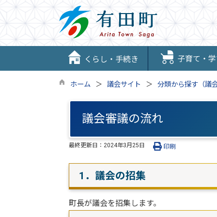
子育て・学
くらし・手続き
ホーム
議会サイト
分類から探す（議
議会審議の流れ
最終更新日：
2024年3月25日
印刷
1．議会の招集
町長が議会を招集します。