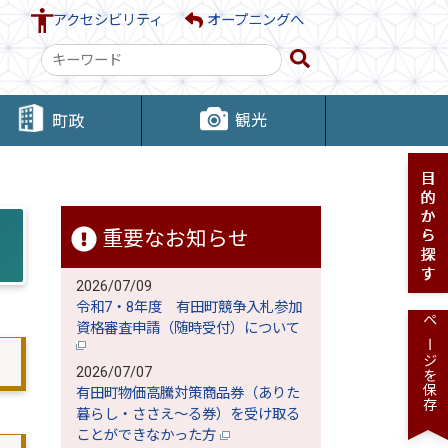
アクセシビリティ
オープニングへ
検
索
キ
観光
町政
ー
ワ
ー
ド
重要なお知らせ
2026/07/09
令和7・8年度 有田町競争入札参加
資格審査申請（随時受付）について
ページを保存
2026/07/07
有田町物価高騰対策商品券（ありた
暮らし・ささえ～る券）を受け取る
ことができなかった方