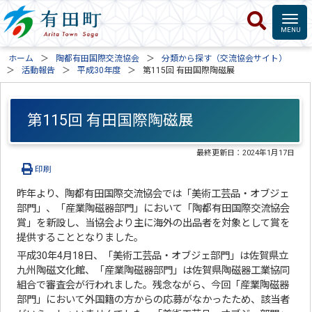
ホーム
陶都有田国際交流協会
分類から探す（交流協会サイト）
活動報告
平成30年度
第115回 有田国際陶磁展
第115回 有田国際陶磁展
最終更新日：
2024年1月17日
印刷
昨年より、陶都有田国際交流協会では「美術工芸品・オブジェ
部門」、「産業陶磁器部門」において「陶都有田国際交流協会
賞」を新設し、当協会より主に海外の出品者を対象として賞を
提供することとなりました。
平成30年4月18日、「美術工芸品・オブジェ部門」は佐賀県立
九州陶磁文化館、「産業陶磁器部門」は佐賀県陶磁器工業協同
組合で審査会が行われました。残念ながら、今回「産業陶磁器
部門」において外国籍の方からの応募がなかったため、該当者